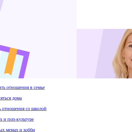
ить отношения в семье
няться дома
ть отношения со школой
х и поп-культуре
ых мемах и хобби