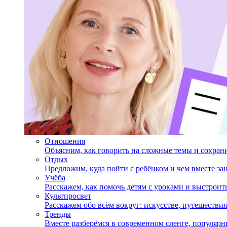
Отношения
Объясним, как говорить на сложные темы и сохран
Отдых
Предложим, куда пойти с ребёнком и чем вместе за
Учёба
Расскажем, как помочь детям с уроками и выстрои
Культпросвет
Расскажем обо всём вокруг: искусстве, путешествия
Тренды
Вместе разберёмся в современном сленге, популярн