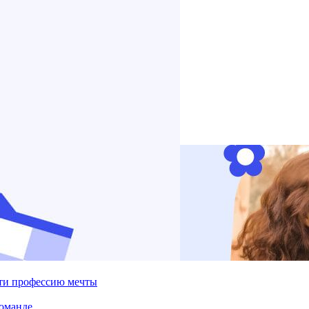
йти профессию мечты
команде