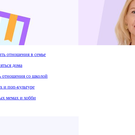
ить отношения в семье
няться дома
ть отношения со школой
х и поп-культуре
ых мемах и хобби