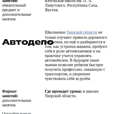
занятий:
Кюельская школа им. П. А.
обязательный
Ламутского, Республика Саха,
предмет и
Якутия.
дополнительные
занятия.
Школьники
Тверской области
не
только изучают правила дорожного
Автодело
движения, но ещё и разбираются в
том, как устроена машина, пробуют
себя в роли автомехаников и на
практике учатся управлять
автомобилем. В будущем такие
знания позволят ребятам быстрее
получить профессию, связанную с
транспортом, и увереннее
чувствовать себя за рулём.
Формат
Где проходят уроки:
в школах
занятий:
Тверской области.
дополнительные
занятия.
Откройте новые