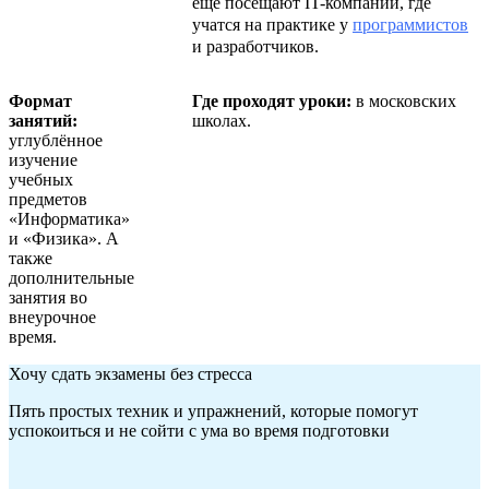
ещё посещают IT-компании, где
учатся на практике у
программистов
и разработчиков.
Формат
Где проходят уроки:
в московских
занятий:
школах.
углублённое
изучение
учебных
предметов
«Информатика»
и «Физика». А
также
дополнительные
занятия во
внеурочное
время.
Хочу сдать экзамены без стресса
Пять простых техник и упражнений, которые помогут
успокоиться и не сойти с ума во время подготовки