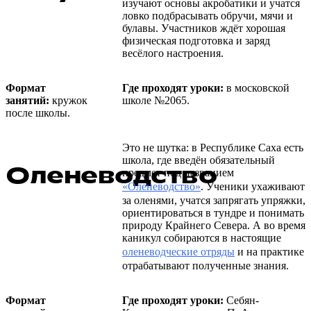
изучают основы акробатики и учатся
ловко подбрасывать обручи, мячи и
булавы. Участников ждёт хорошая
физическая подготовка и заряд
весёлого настроения.
Формат
Где проходят уроки:
в московской
занятий:
кружок
школе №2065.
после школы.
Это не шутка: в Республике Саха есть
школа, где введён обязательный
Оленеводство
предмет под названием
«Оленеводство»
. Ученики ухаживают
за оленями, учатся запрягать упряжки,
ориентироваться в тундре и понимать
природу Крайнего Севера. А во время
каникул собираются в настоящие
оленеводческие отряды
и на практике
отрабатывают полученные знания.
Формат
Где проходят уроки:
Себян-