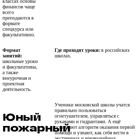
классах основы
финансов чаще
всего
преподаются в
формате
спецкурса или
факультативно.
Формат
Где проходят уроки:
в российских
занятий:
школах.
школьные уроки
и факультативы,
а также
внеурочная и
проектная
деятельность.
Ученики московской школы учатся
правильно пользоваться
Юный
огнетушителем, управляться с
рукавами и гидрантами. А ещё
пожарный
осваивают алгоритм оказания первой
помощи и узнают, как себя вести в
экстренных и чрезвычайных