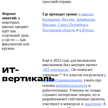
гроссмейстерами.
Формат
Где проходят уроки:
в школах
занятий:
в
Калмыкии, Якутии, Забайкалья,
некоторых
Москвы, Санкт-Петербурга,
школах предмет
Ростовской области
и
в Курске
.
идёт как
отдельный урок,
а где-то — как
факультатив или
кружок.
Ещё в 2022 году для московских
школьников был запущен проект
ИТ-
«ИТ-вертикаль»
. Он помогает
ученикам 7−9-х классов погрузиться
в
вертикаль
мир программирования
, узнать про
основы
кибербезопасности
и
робототехники. Ученики не только
слушают интересные лекции, но и
разрабатывают собственные проекты,
участвуют в конкурсах и
хакатонах
. А