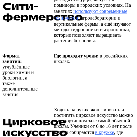
Сити-
помидоры в городских условиях. На
занятиях
используют современные
фермерство
технологии
: агролаборатории и
вертикальные фермы, а ещё изучают
методы гидропоники и аэропоники,
которые позволяют выращивать
растения без почвы.
Формат
Где проходят уроки:
в российских
занятий:
школах.
углублённые
уроки химии и
биологии, а
также
дополнительные
занятия.
Ходить на руках, жонглировать и
постигать цирковое искусство можно
Цирковое
и в спортивном зале самой обычной
школы. Ученики от 6 до 16 лет после
искусство
уроков собираются
в кружке
, где