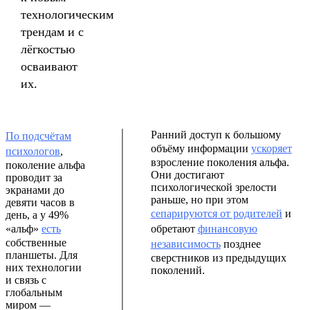
технологическим
трендам и с
лёгкостью
осваивают
их.
Ранний доступ к большому
По подсчётам
объёму информации
ускоряет
психологов
,
взросление поколения альфа.
поколение альфа
Они достигают
проводит за
психологической зрелости
экранами до
раньше, но при этом
девяти часов в
сепарируются от родителей
и
день, а у 49%
«альф»
есть
обретают
финансовую
собственные
независимость
позднее
планшеты. Для
сверстников из предыдущих
них технологии
поколений.
и связь с
глобальным
миром —