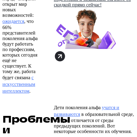
открыт мир
скидкой прямо сейчас!
новых
возможностей:
ожидается
, что
66%
представителей
поколения альфа
будут работать
по профессиям,
которых сегодня
ещё не
существует. К
тому же, работа
будет связана
с
искусственным
интеллектом
.
Дети поколения альфа
учатся и
развиваются
в образовательной среде,
Проблемы
которая отличается от среды
предыдущих поколений. Вот
и
некоторые особенности их обучения.