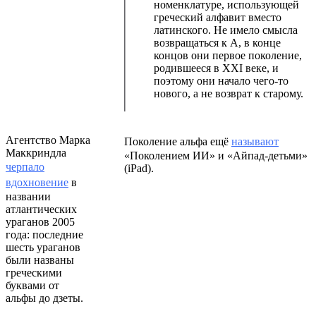
номенклатуре, использующей
греческий алфавит вместо
латинского. Не имело смысла
возвращаться к А, в конце
концов они первое поколение,
родившееся в XXI веке, и
поэтому они начало чего-то
нового, а не возврат к старому.
Агентство Марка
Поколение альфа ещё
называют
Маккриндла
«Поколением ИИ» и «Айпад-детьми»
черпало
(iPad).
вдохновение
в
названии
атлантических
ураганов 2005
года: последние
шесть ураганов
были названы
греческими
буквами от
альфы до дзеты.