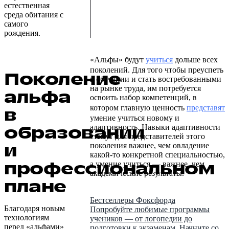
естественная
среда обитания с
самого
рождения.
«Альфы» будут
учиться
дольше всех
поколений. Для того чтобы преуспеть
Поколение
в обучении и стать востребованными
на рынке труда, им потребуется
альфа
освоить набор компетенций, в
котором главную ценность
представят
в
умение учиться новому и
образовании
адаптивность. Навыки адаптивности
станут для представителей этого
и
поколения важнее, чем овладение
какой-то конкретной специальностью,
профессиональном
а умение учиться — важнее, чем
академические результаты.
плане
Бестселлеры Фоксфорда
Благодаря новым
Попробуйте любимые программы
технологиям
учеников — от логопедии до
перед «альфами»
подготовки к экзаменам. Начните со