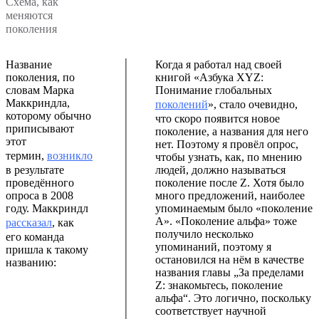
Схема, как
меняются
поколения
Название
Когда я работал над своей
поколения, по
книгой «Азбука XYZ:
словам Марка
Понимание глобальных
Маккриндла,
поколений
», стало очевидно,
которому обычно
что скоро появится новое
приписывают
поколение, а названия для него
этот
нет. Поэтому я провёл опрос,
термин,
возникло
чтобы узнать, как, по мнению
в результате
людей, должно называться
проведённого
поколение после Z. Хотя было
опроса в 2008
много предложений, наиболее
году. Маккриндл
упоминаемым было «поколение
А». «Поколение альфа» тоже
рассказал
, как
получило несколько
его команда
упоминаний, поэтому я
пришла к такому
остановился на нём в качестве
названию:
названия главы „За пределами
Z: знакомьтесь, поколение
альфа“. Это логично, поскольку
соответствует научной