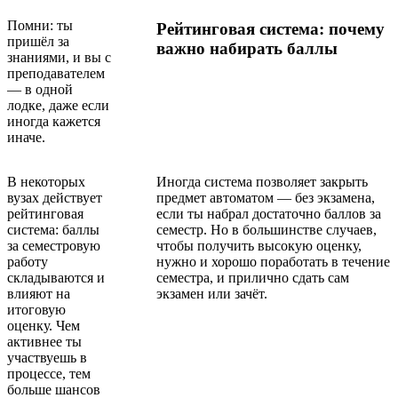
Помни: ты
Рейтинговая система: почему
пришёл за
важно набирать баллы
знаниями, и вы с
преподавателем
— в одной
лодке, даже если
иногда кажется
иначе.
В некоторых
Иногда система позволяет закрыть
вузах действует
предмет автоматом — без экзамена,
рейтинговая
если ты набрал достаточно баллов за
система: баллы
семестр. Но в большинстве случаев,
за семестровую
чтобы получить высокую оценку,
работу
нужно и хорошо поработать в течение
складываются и
семестра, и прилично сдать сам
влияют на
экзамен или зачёт.
итоговую
оценку. Чем
активнее ты
участвуешь в
процессе, тем
больше шансов