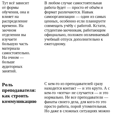
Тут всё зависит
В любом случае самостоятельная
от формы
работа будет — просто её объём и
обучения, она и
формат различаются. Навык
влияет на
самоорганизации — один из самых
распределение
ценных, особенно если планируете
времени. На
совмещать учёбу с работой. Кстати,
заочном
студентам-заочникам, работающим
отделении вы
официально, положен оплачиваемый
изучаете
учебный отпуск дополнительно к
большую часть
ежегодному.
материала
самостоятельно.
На очном —
больше
аудиторных
занятий.
С кем-то из преподавателей сразу
Роль
находится контакт — и это круто. А с
преподавателя:
кем-то «мэтча» не случается — и это
как строить
нормально. Не все преподаватели —
коммуникацию
фанаты своего дела, для кого-то это
просто работа, порой утомительная.
Но даже в сложных ситуациях можно