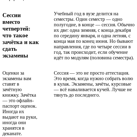
Учебный год в вузе делится на
Сессии
семестры. Один семестр — одно
вместо
полугодие, в конце — сессия. Обычно
четвертей:
их две: одна зимняя, с конца декабря
что такое
по середину января, и одна летняя, с
конца мая по конец июня. Но бывают
зачётка и как
направления, где по четыре сессии в
сдать
год, так происходит, если обучение
экзамены
идёт по модулям (половина семестра).
Оценки за
Сессия — это не просто аттестация.
экзамены вам
Это время, когда нужно собрать волю
ставят в
в кулак. Экзамены, зачёты, курсовые
зачётную
— всё наваливается кучей. Лучше не
книжку. Зачётка
тянуть до последнего.
— это офлайн-
паспорт оценок.
Иногда их
выдают на руки,
иногда они
хранятся в
деканате.