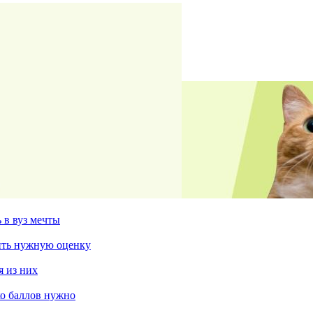
 в вуз мечты
чить нужную оценку
я из них
ко баллов нужно