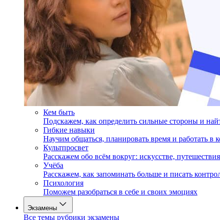
Кем быть
Подскажем, как определить сильные стороны и на
Гибкие навыки
Научим общаться, планировать время и работать в 
Культпросвет
Расскажем обо всём вокруг: искусстве, путешествия
Учёба
Расскажем, как запоминать больше и писать контро
Психология
Поможем разобраться в себе и своих эмоциях
Экзамены
Все темы рубрики экзамены