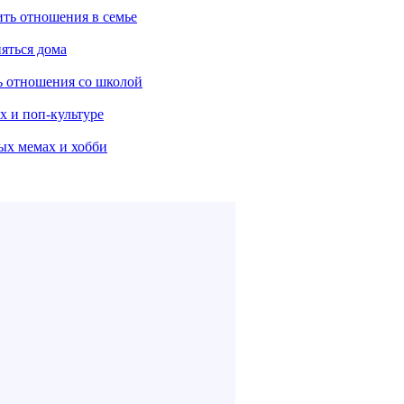
ить отношения в семье
няться дома
ть отношения со школой
х и поп-культуре
ых мемах и хобби