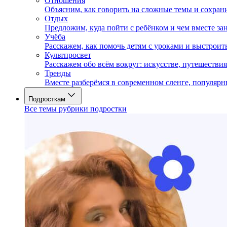
Отношения
Объясним, как говорить на сложные темы и сохран
Отдых
Предложим, куда пойти с ребёнком и чем вместе за
Учёба
Расскажем, как помочь детям с уроками и выстрои
Культпросвет
Расскажем обо всём вокруг: искусстве, путешествия
Тренды
Вместе разберёмся в современном сленге, популярн
Подросткам
Все темы рубрики подростки