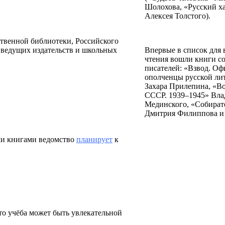
Шолохова, «Русский х
Алексея Толстого).
твенной библиотеки, Российского
 ведущих издательств и школьных
Впервые в список для 
чтения вошли книги с
писателей: «Взвод. О
ополченцы русской ли
Захара Прилепина, «В
СССР. 1939–1945» Вл
Мединского, «Собира
Дмитрия Филиппова и
ми книгами ведомство
планирует
к
то учёба может быть увлекательной