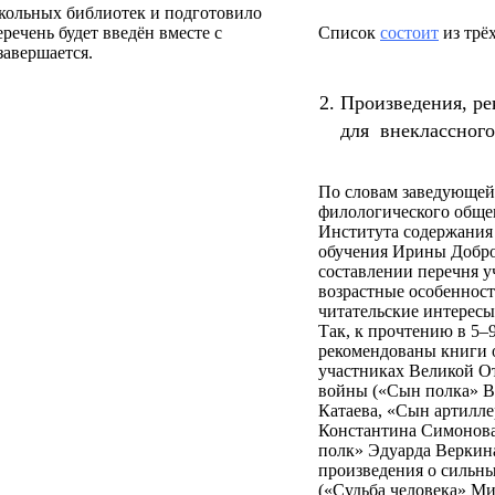
кольных библиотек и подготовило
речень будет введён вместе с
Список
состоит
из трёх
завершается.
Произведения, р
для внеклассного
.
По словам заведующе
филологического обще
Института содержания
обучения Ирины Добро
составлении перечня 
возрастные особенност
читательские интересы
Так, к прочтению в 5–9
рекомендованы книги
участниках Великой О
войны («Сын полка» В
Катаева, «Сын артилле
Константина Симонов
полк» Эдуарда Веркина
произведения о сильн
(«Судьба человека» М