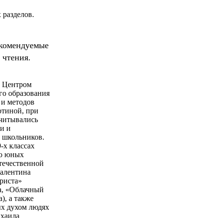
 разделов.
екомендуемые
 чтения.
й Центром
го образования
 и методов
тиной, при
учитывались
и и
 школьников.
-х классах
 о юных
течественной
алентина
риста»
а, «Облачный
), а также
ых духом людях
ихаила