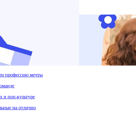
йти профессию мечты
команде
х и поп-культуре
льные на отлично