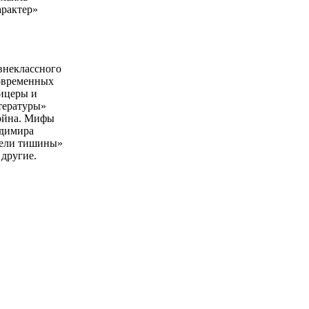
арактер»
внеклассного
овременных
фицеры и
тературы»
ойна. Мифы
адимира
тели тишины»
 другие.