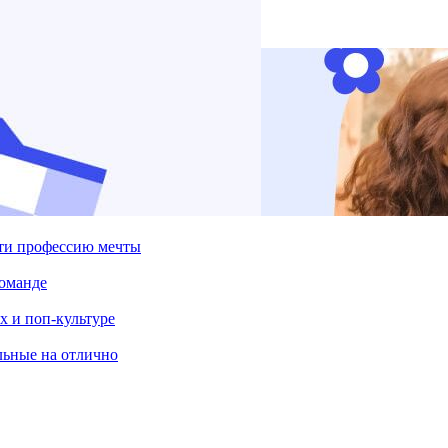
йти профессию мечты
команде
х и поп-культуре
льные на отлично