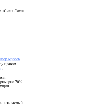
р «Силы Лиса»
Анзор Музаев
оду правом
н
в
ысяч
примерно 70%
дущий
так называемый