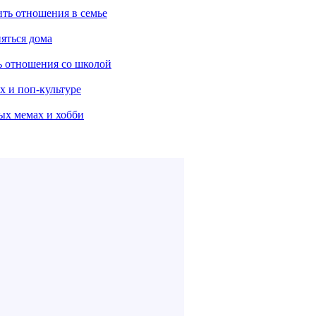
ить отношения в семье
няться дома
ть отношения со школой
х и поп-культуре
ых мемах и хобби