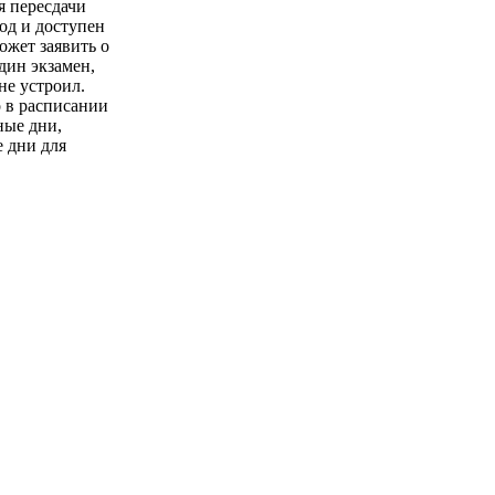
я пересдачи
год и доступен
ожет заявить о
дин экзамен,
 не устроил.
 в расписании
ные дни,
 дни для