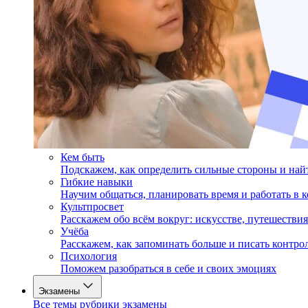
Кем быть
Подскажем, как определить сильные стороны и на
Гибкие навыки
Научим общаться, планировать время и работать в 
Культпросвет
Расскажем обо всём вокруг: искусстве, путешествия
Учёба
Расскажем, как запоминать больше и писать контро
Психология
Поможем разобраться в себе и своих эмоциях
Экзамены
Все темы рубрики экзамены