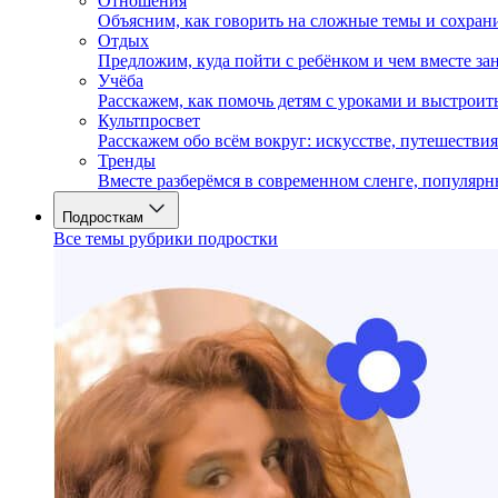
Отношения
Объясним, как говорить на сложные темы и сохран
Отдых
Предложим, куда пойти с ребёнком и чем вместе за
Учёба
Расскажем, как помочь детям с уроками и выстрои
Культпросвет
Расскажем обо всём вокруг: искусстве, путешествия
Тренды
Вместе разберёмся в современном сленге, популярн
Подросткам
Все темы рубрики подростки