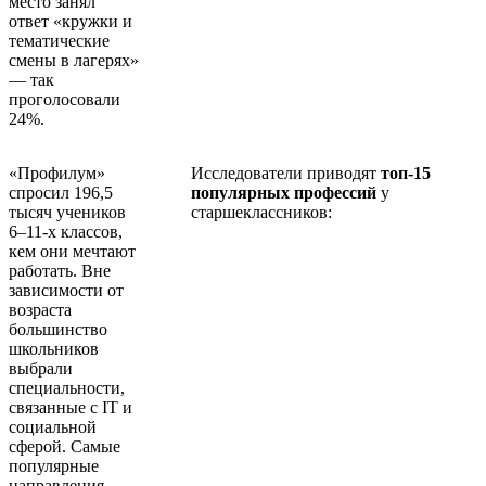
место занял
ответ «кружки и
тематические
смены в лагерях»
— так
проголосовали
24%.
«Профилум»
Исследователи приводят
топ-15
спросил 196,5
популярных профессий
у
тысяч учеников
старшеклассников:
6–11-х классов,
кем они мечтают
работать. Вне
зависимости от
возраста
большинство
школьников
выбрали
специальности,
связанные с IT и
социальной
сферой. Самые
популярные
направления —