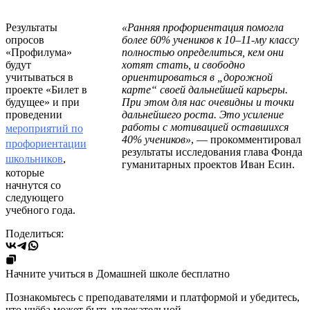
Результаты
«Ранняя профориентация помогла
опросов
более 60% учеников к 10–11-му классу
«Профилума»
полностью определиться, кем они
будут
хотят стать, и свободно
учитываться в
ориентироваться в „дорожной
проекте «Билет в
карте“ своей дальнейшей карьеры.
будущее» и при
При этом для нас очевидны и точки
проведении
дальнейшего роста. Это усиление
работы с мотивацией оставшихся
мероприятий по
40% учеников»
, — прокомментировал
профориентации
результаты исследования глава Фонда
школьников
,
гуманитарных проектов Иван Есин.
которые
начнутся со
следующего
учебного года.
Поделиться:
Начните учиться в Домашней школе бесплатно
Познакомьтесь с преподавателями и платформой и убедитесь,
что учёба может быть увлекательной