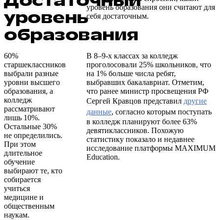
Достаточный
уровень образования они считают для
уровень
себя достаточным.
образования
60%
В 8–9-х классах за колледж
старшеклассников
проголосовали 25% школьников, что
выбрали разные
на 1% больше числа ребят,
уровни высшего
выбравших бакалавриат. Отметим,
образования, а
что ранее министр просвещения РФ
колледж
Сергей Кравцов представил
другие
рассматривают
данные
, согласно которым поступать
лишь 10%.
в колледж планируют более 63%
Остальные 30%
девятиклассников. Похожую
не определились.
статистику показало и недавнее
При этом
исследование платформы MAXIMUM
длительное
Education.
обучение
выбирают те, кто
собирается
учиться
медицине и
общественным
наукам.