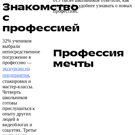
615 тысяч школьников ответили, как
Знакомство
им было бы удобнее узнавать о новых
профессиях.
с
профессией
32% учеников
выбрали
Профессия
непосредственное
погружение в
мечты
профессию —
экскурсии на
предприятия
,
стажировки и
мастер-классы.
Четверть
школьников
готовы
прислушаться к
опыту других
людей в
видеоблогах и
соцсетях. Третье