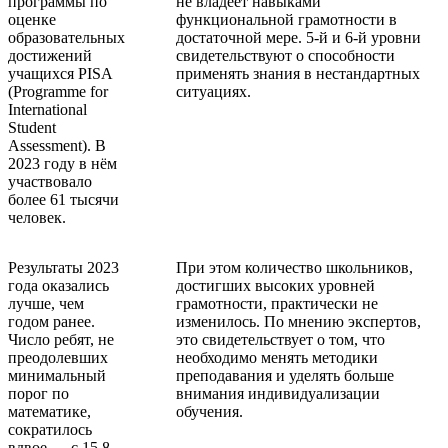
программы по
не владеет навыками
оценке
функциональной грамотности в
образовательных
достаточной мере. 5-й и 6-й уровни
достижений
свидетельствуют о способности
учащихся PISA
применять знания в нестандартных
(Programme for
ситуациях.
International
Student
Assessment). В
2023 году в нём
участвовало
более 61 тысячи
человек.
Результаты 2023
При этом количество школьников,
года оказались
достигших высоких уровней
лучше, чем
грамотности, практически не
годом ранее.
изменилось. По мнению экспертов,
Число ребят, не
это свидетельствует о том, что
преодолевших
необходимо менять методики
минимальный
преподавания и уделять больше
порог по
внимания индивидуализации
математике,
обучения.
сократилось
вдвое — с 15,8