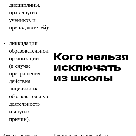
дисциплины,
прав других
учеников и
преподавателей);
ликвидации
образовательной
Кого нельзя
организации
исключать
(в случае
прекращения
из школы
действия
лицензии на
образовательную
деятельность
и других
причин).
Закон запрещает
Кроме того, не могут быть