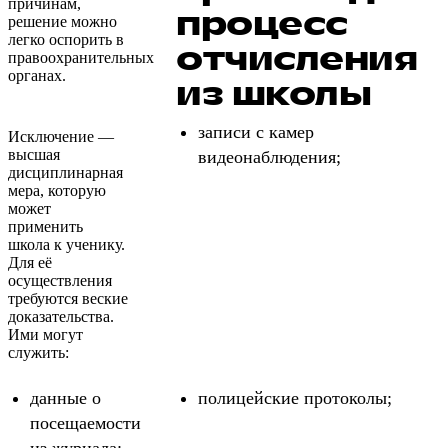
причинам,
процесс
решение можно
легко оспорить в
отчисления
правоохранительных
органах.
из школы
записи с камер
Исключение —
высшая
видеонаблюдения;
дисциплинарная
мера, которую
может
применить
школа к ученику.
Для её
осуществления
требуются веские
доказательства.
Ими могут
служить:
данные о
полицейские протоколы;
посещаемости
из журнала;