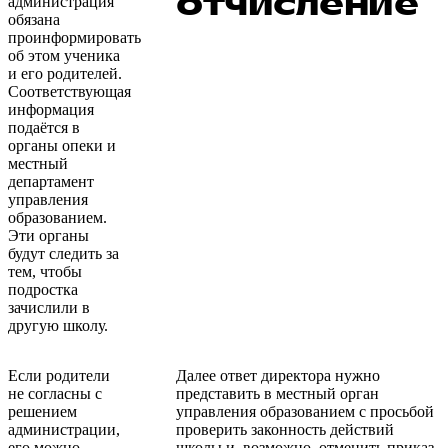
отчисление
администрация
обязана
проинформировать
об этом ученика
и его родителей.
Соответствующая
информация
подаётся в
органы опеки и
местный
департамент
управления
образованием.
Эти органы
будут следить за
тем, чтобы
подростка
зачислили в
другую школу.
Если родители
Далее ответ директора нужно
не согласны с
представить в местный орган
решением
управления образованием с просьбой
администрации,
проверить законность действий
его можно
школы и, возможно, отменить приказ