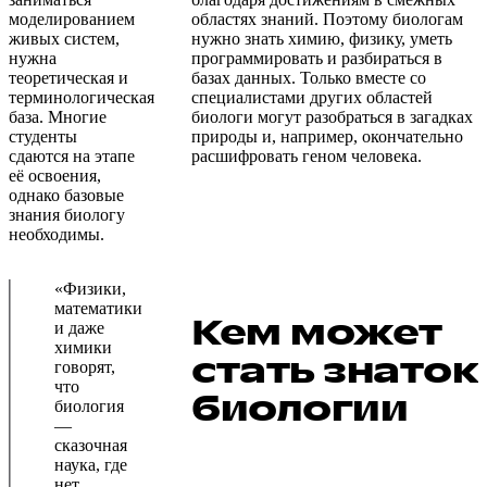
моделированием
областях знаний. Поэтому биологам
живых систем,
нужно знать химию, физику, уметь
нужна
программировать и разбираться в
теоретическая и
базах данных. Только вместе со
терминологическая
специалистами других областей
база. Многие
биологи могут разобраться в загадках
студенты
природы и, например, окончательно
сдаются на этапе
расшифровать геном человека.
её освоения,
однако базовые
знания биологу
необходимы.
«Физики,
математики
Кем может
и даже
химики
стать знаток
говорят,
что
биологии
биология
—
сказочная
наука, где
нет