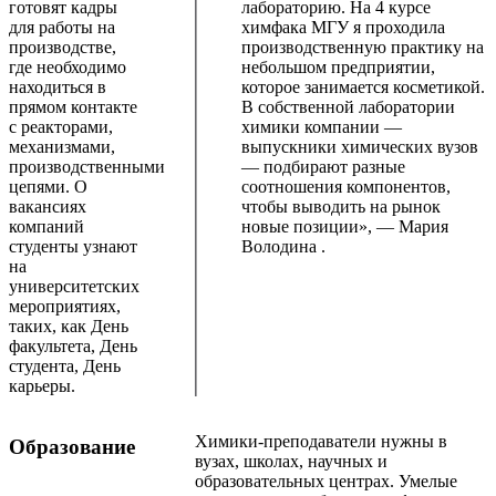
готовят кадры
лабораторию. На 4 курсе
для работы на
химфака МГУ я проходила
производстве,
производственную практику на
где необходимо
небольшом предприятии,
находиться в
которое занимается косметикой.
прямом контакте
В собственной лаборатории
с реакторами,
химики компании —
механизмами,
выпускники химических вузов
производственными
— подбирают разные
цепями. О
соотношения компонентов,
вакансиях
чтобы выводить на рынок
компаний
новые позиции», — Мария
студенты узнают
Володина .
на
университетских
мероприятиях,
таких, как День
факультета, День
студента, День
карьеры.
Химики-преподаватели нужны в
Образование
вузах, школах, научных и
образовательных центрах. Умелые