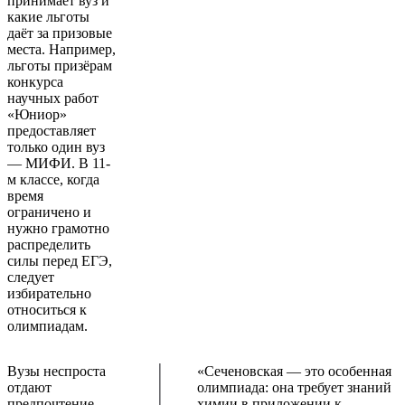
принимает вуз и
какие льготы
даёт за призовые
места. Например,
льготы призёрам
конкурса
научных работ
«Юниор»
предоставляет
только один вуз
— МИФИ. В 11-
м классе, когда
время
ограничено и
нужно грамотно
распределить
силы перед ЕГЭ,
следует
избирательно
относиться к
олимпиадам.
Вузы неспроста
«Сеченовская — это особенная
отдают
олимпиада: она требует знаний
предпочтение
химии в приложении к