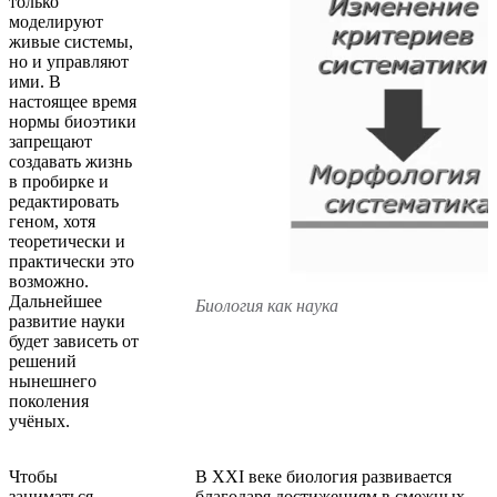
только
моделируют
живые системы,
но и управляют
ими. В
настоящее время
нормы биоэтики
запрещают
создавать жизнь
в пробирке и
редактировать
геном, хотя
теоретически и
практически это
возможно.
Дальнейшее
Биология как наука
развитие науки
будет зависеть от
решений
нынешнего
поколения
учёных.
Чтобы
В XXI веке биология развивается
заниматься
благодаря достижениям в смежных