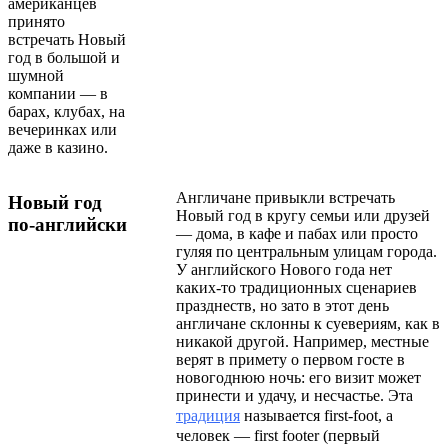
американцев
принято
встречать Новый
год в большой и
шумной
компании — в
барах, клубах, на
вечеринках или
даже в казино.
Англичане привыкли встречать
Новый год
Новый год в кругу семьи или друзей
по-английски
— дома, в кафе и пабах или просто
гуляя по центральным улицам города.
У английского Нового года нет
каких-то традиционных сценариев
празднеств, но зато в этот день
англичане склонны к суевериям, как в
никакой другой. Например, местные
верят в примету о первом госте в
новогоднюю ночь: его визит может
принести и удачу, и несчастье. Эта
традиция
называется first-foot, а
человек — first footer (первый