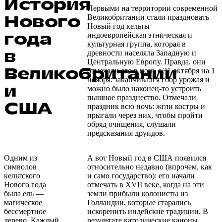
История
Первыми на территории современной
Нового
Великобритании стали праздновать
Новый год кельты —
года
индоевропейская этническая и
культурная группа, которая в
в
древности населяла Западную и
Центральную Европу. Правда, они
Великобритании
отмечали его в ночь с 31 октября на 1
ноября: заканчивался сбор урожая и
и
можно было наконец-то устроить
пышное празднество. Отмечали
США
праздник всю ночь: жгли костры и
прыгали через них, чтобы пройти
обряд очищения, слушали
предсказания друидов.
Одним из
А вот Новый год в США появился
символов
относительно недавно (впрочем, как
кельтского
и само государство): его начали
Нового года
отмечать в XVII веке, когда на эти
была ель —
земли прибыли колонисты из
магическое
Голландии, которые старались
бессмертное
искоренить индейские традиции. В
дерево. Каждый
результате католические каноны,