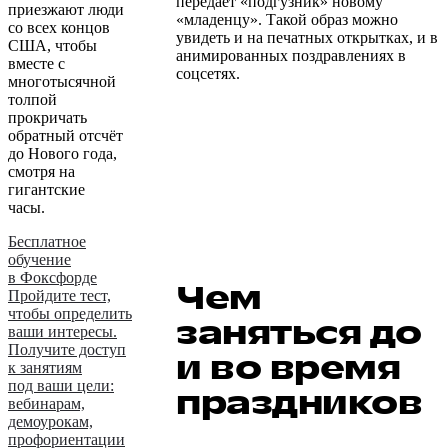
передаёт «подгузник» новому
приезжают люди
«младенцу». Такой образ можно
со всех концов
увидеть и на печатных открытках, и в
США, чтобы
анимированных поздравлениях в
вместе с
соцсетях.
многотысячной
толпой
прокричать
обратный отсчёт
до Нового года,
смотря на
гигантские
часы.
Бесплатное
обучение
в Фоксфорде
Чем
Пройдите тест,
чтобы определить
заняться до
ваши интересы.
Получите доступ
и во время
к занятиям
под ваши цели:
праздников
вебинарам,
демоурокам,
профориентации