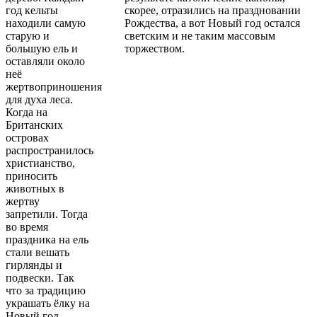
год кельты
скорее, отразились на праздновании
находили самую
Рождества, а вот Новый год остался
старую и
светским и не таким массовым
большую ель и
торжеством.
оставляли около
неё
жертвоприношения
для духа леса.
Когда на
Британских
островах
распространилось
христианство,
приносить
животных в
жертву
запретили. Тогда
во время
праздника на ель
стали вешать
гирлянды и
подвески. Так
что за традицию
украшать ёлку на
Новый год