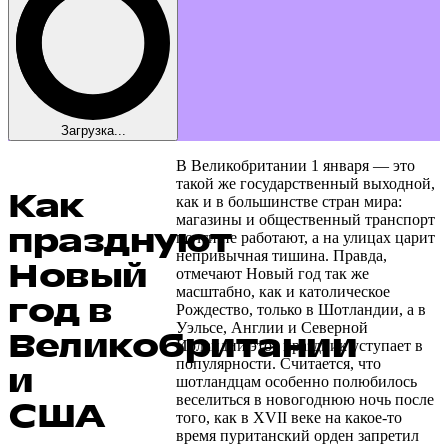
Загрузка...
В Великобритании 1 января — это
такой же государственный выходной,
Как
как и в большинстве стран мира:
магазины и общественный транспорт
празднуют
почти не работают, а на улицах царит
непривычная тишина. Правда,
Новый
отмечают Новый год так же
масштабно, как и католическое
год в
Рождество, только в Шотландии, а в
Уэльсе, Англии и Северной
Великобритании
Ирландии этот праздник уступает в
популярности. Считается, что
и
шотландцам особенно полюбилось
веселиться в новогоднюю ночь после
США
того, как в XVII веке на какое-то
время пуританский орден запретил