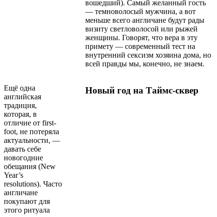
вошедший). Самый желанный гость
— темноволосый мужчина, а вот
меньше всего англичане будут рады
визиту светловолосой или рыжей
женщины. Говорят, что вера в эту
примету — современный тест на
внутренний сексизм хозяина дома, но
всей правды мы, конечно, не знаем.
Ещё одна
Новый год на Таймс-сквер
английская
традиция,
которая, в
отличие от first-
foot, не потеряла
актуальности, —
давать себе
новогодние
обещания (New
Year’s
resolutions). Часто
англичане
покупают для
этого ритуала