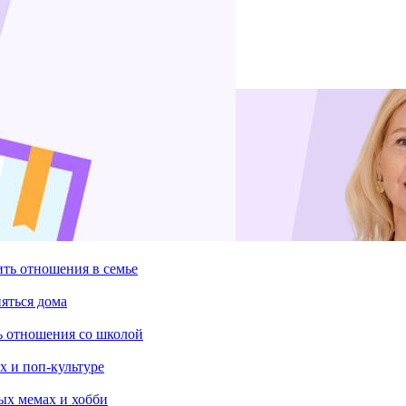
ить отношения в семье
няться дома
ть отношения со школой
х и поп-культуре
ых мемах и хобби