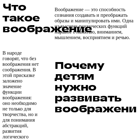
Что
Воображение — это способность
такое
сознания создавать и преображать
образы и манипулировать ими. Одна
воображение
из высших психических функций
наравне с памятью, вниманием,
мышлением, восприятием и речью.
В народе
говорят, что без
Почему
воображения нет
соображения. В
детям
этой присказке
заложено
нужно
значение
функции
развивать
воображения:
оно необходимо
воображени
не только для
творчества, но и
для понимания
абстракций,
развития
логического