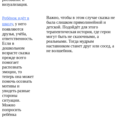
визуализация.
Важно, чтобы в этом случае сказка не
Ребёнок идёт в
была слишком прямолинейной и
школу
, у него
детской. Подойдёт для этого
появляются
терапевтическая история, где герои
друзья, учёба,
могут быть не сказочными, а
ответственность.
реальными. Тогда мудрым
Если в
наставником станет друг или сосед, а
дошкольном
не волшебник.
возрасте сказка
прежде всего
помогает
распознать
эмоции, то
теперь она может
помочь осознать
мотивы и
увидеть разные
стороны
ситуации.
Можно
попросить
ребёнка