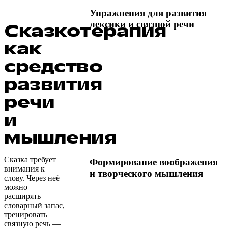
Упражнения для развития
лексики и связной речи
Сказкотерапия
как
средство
развития
речи
и
мышления
Сказка требует
Формирование воображения
внимания к
и творческого мышления
слову. Через неё
можно
расширять
словарный запас,
тренировать
связную речь —