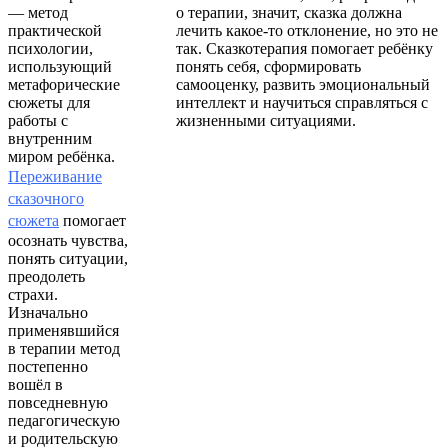
— метод
о терапии, значит, сказка должна
практической
лечить какое-то отклонение, но это не
психологии,
так. Сказкотерапия помогает ребёнку
использующий
понять себя, сформировать
метафорические
самооценку, развить эмоциональный
сюжеты для
интеллект и научиться справляться с
работы с
жизненными ситуациями.
внутренним
миром ребёнка.
Переживание
сказочного
сюжета
помогает
осознать чувства,
понять ситуации,
преодолеть
страхи.
Изначально
применявшийся
в терапии метод
постепенно
вошёл в
повседневную
педагогическую
и родительскую