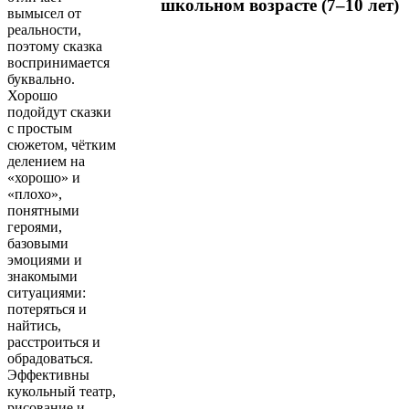
школьном возрасте (7–10 лет)
вымысел от
реальности,
поэтому сказка
воспринимается
буквально.
Хорошо
подойдут сказки
с простым
сюжетом, чётким
делением на
«хорошо» и
«плохо»,
понятными
героями,
базовыми
эмоциями и
знакомыми
ситуациями:
потеряться и
найтись,
расстроиться и
обрадоваться.
Эффективны
кукольный театр,
рисование и