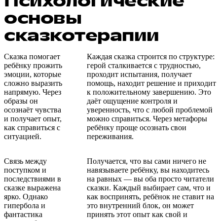
Психологические
основы
сказкотерапии
Сказка помогает
Каждая сказка строится по структуре:
ребёнку прожить
герой сталкивается с трудностью,
эмоции, которые
проходит испытания, получает
сложно выразить
помощь, находит решение и приходит
напрямую. Через
к положительному завершению. Это
образы он
даёт ощущение контроля и
осознаёт чувства
уверенность, что с любой проблемой
и получает опыт,
можно справиться. Через метафоры
как справиться с
ребёнку проще осознать свои
ситуацией.
переживания.
Связь между
Получается, что вы сами ничего не
поступком и
навязываете ребёнку, вы находитесь
последствиями в
на равных — вы оба просто читатели
сказке выражена
сказки. Каждый выбирает сам, что и
ярко. Однако
как воспринять, ребёнок не ставит на
гипербола и
это внутренний блок, он может
фантастика
принять этот опыт как свой и