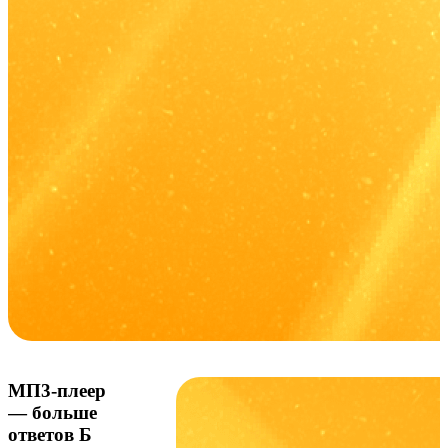
МП3-плеер
— больше
ответов Б