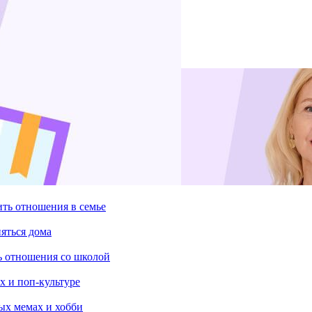
ить отношения в семье
няться дома
ть отношения со школой
х и поп-культуре
ых мемах и хобби