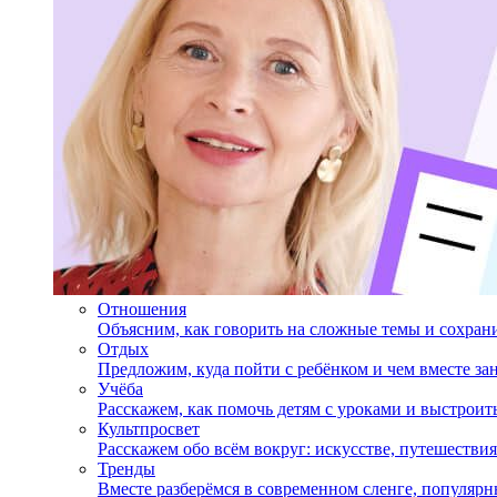
Отношения
Объясним, как говорить на сложные темы и сохран
Отдых
Предложим, куда пойти с ребёнком и чем вместе за
Учёба
Расскажем, как помочь детям с уроками и выстрои
Культпросвет
Расскажем обо всём вокруг: искусстве, путешествия
Тренды
Вместе разберёмся в современном сленге, популярн