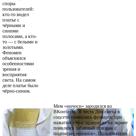
споры
пользователей:
кто-то видел
платье с
чёрными и
синими
полосами, а кто-
то — с белыми и
золотыми.
Феномен
объяснялся
особенностями
зрения и
восприятия
света. На самом
деле платье было
чёрно-синим.
Мем «ничоси» зародился во
ВКонтакте. В честь Дня смеха в
соцсети появилась функция: при
нажатии «Мне нравится» на экране
появлялся забавный призрак с
подписью «ничоси». Пользователи