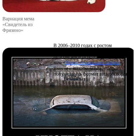
Вариация мема
«Свидетель из
Фрязино»
В 2006–2010 годах с ростом
популярности Ютуба появляются
видеомемы и персонажи. Например,
мем «
Повар спрашивает повара
».
Вместе с видеомемами набирает
популярность формат видеообзоров.