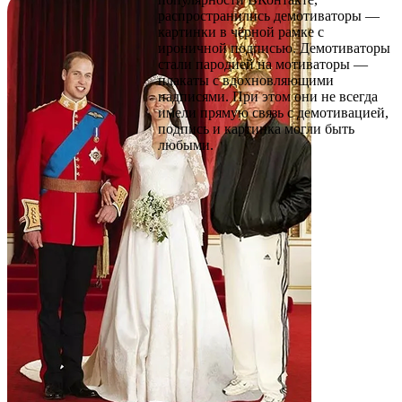
распространились демотиваторы —
картинки в чёрной рамке с
ироничной подписью. Демотиваторы
стали пародией на мотиваторы —
плакаты с вдохновляющими
надписями. При этом они не всегда
имели прямую связь с демотивацией,
подпись и картинка могли быть
любыми.