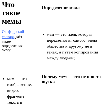
Что
Определение мема
такое
мемы
Оксфордский
мем — это идея, которая
словарь
даёт
передаётся от одного члена
такие
определения
общества к другому не в
мему:
генах, а путём копирования
между людьми;
Почему мем — это не просто
мем — это
шутка
изображение,
видео,
фрагмент
текста и