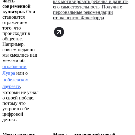
часть
как мотивировать ребёнка и развить
современной
его самостоятельность. Получите
культуры.
Они
персональные рекомендации
становятся
от экспертов Фоксфорда
отражением
того, что
происходит в
обществе.
Например,
совсем недавно
мы смеялись над
мемами об
ограблении
Лувра
или о
нобелевском
лауреате
,
который не узнал
о своей победе,
потому что
устроил себе
цифровой
детокс.
Мемы создают
Мемы — это простой способ