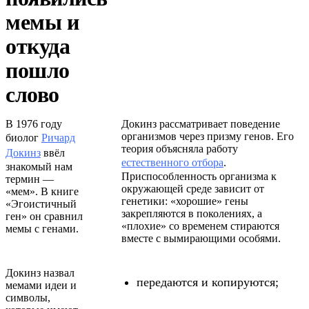
мемы и
откуда
пошло
слово
В 1976 году
Докинз рассматривает поведение
организмов через призму генов. Его
биолог
Ричард
теория объясняла работу
Докинз
ввёл
естественного отбора
.
знакомый нам
Приспособленность организма к
термин —
окружающей среде зависит от
«мем». В книге
генетики: «хорошие» гены
«Эгоистичный
закрепляются в поколениях, а
ген» он сравнил
«плохие» со временем стираются
мемы с генами.
вместе с вымирающими особями.
Докинз назвал
передаются и копируются;
мемами идеи и
символы,