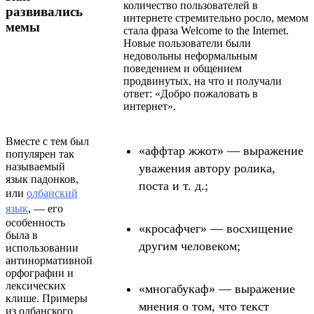
количество пользователей в
развивались
интернете стремительно росло, мемом
мемы
стала фраза Welcome to the Internet.
Новые пользователи были
недовольны неформальным
поведением и общением
продвинутых, на что и получали
ответ: «Добро пожаловать в
интернет».
Вместе с тем был
«аффтар жжот» — выражение
популярен так
называемый
уважения автору ролика,
язык падонков,
поста и т. д.;
или
олбанский
язык
, — его
особенность
«кросафчег» — восхищение
была в
другим человеком;
использовании
антинормативной
орфографии и
лексических
«многабукаф» — выражение
клише. Примеры
мнения о том, что текст
из олбанского