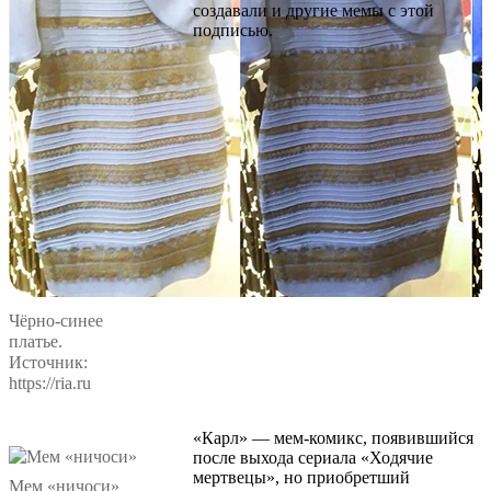
создавали и другие мемы с этой
подписью.
Чёрно-синее
платье.
Источник:
https://ria.ru
«Карл» — мем-комикс, появившийся
после выхода сериала «Ходячие
мертвецы», но приобретший
Мем «ничоси»