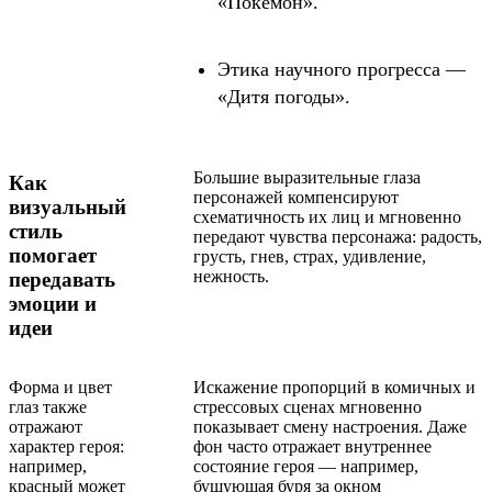
«Покемон».
Этика научного прогресса —
«Дитя погоды».
Большие выразительные глаза
Как
персонажей компенсируют
визуальный
схематичность их лиц и мгновенно
стиль
передают чувства персонажа: радость,
помогает
грусть, гнев, страх, удивление,
нежность.
передавать
эмоции и
идеи
Форма и цвет
Искажение пропорций в комичных и
глаз также
стрессовых сценах мгновенно
отражают
показывает смену настроения. Даже
характер героя:
фон часто отражает внутреннее
например,
состояние героя — например,
красный может
бушующая буря за окном