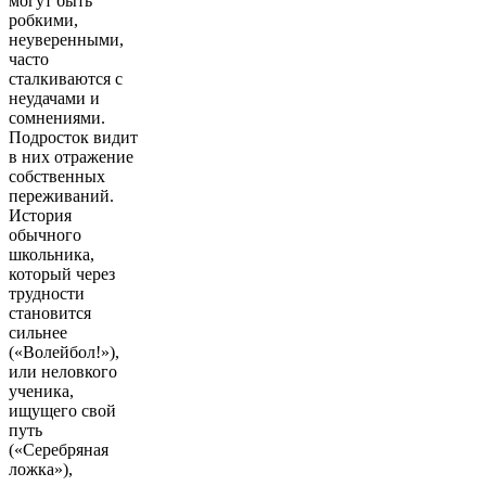
могут быть
робкими,
неуверенными,
часто
сталкиваются с
неудачами и
сомнениями.
Подросток видит
в них отражение
собственных
переживаний.
История
обычного
школьника,
который через
трудности
становится
сильнее
(«Волейбол!»),
или неловкого
ученика,
ищущего свой
путь
(«Серебряная
ложка»),