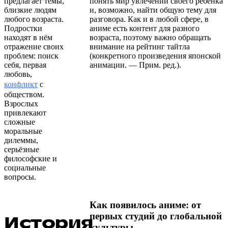
предлагает темы,
понять мир увлечений своего ребёнка
близкие людям
и, возможно, найти общую тему для
любого возраста.
разговора. Как и в любой сфере, в
Подростки
аниме есть контент для разного
находят в нём
возраста, поэтому важно обращать
отражение своих
внимание на рейтинг тайтла
проблем: поиск
(конкретного произведения японской
себя, первая
анимации. — Прим. ред.).
любовь,
конфликт
с
обществом.
Взрослых
привлекают
сложные
моральные
дилеммы,
серьёзные
философские и
социальные
вопросы.
Как появилось аниме: от
первых студий до глобальной
История
культуры