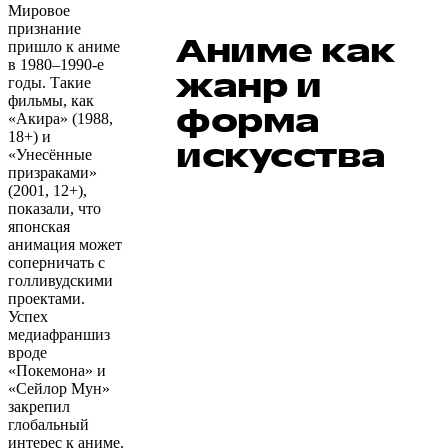
Мировое
признание
Аниме как
пришло к аниме
в 1980–1990-е
жанр и
годы. Такие
фильмы, как
форма
«Акира» (1988,
18+) и
искусства
«Унесённые
призраками»
(2001, 12+),
показали, что
японская
анимация может
соперничать с
голливудскими
проектами.
Успех
медиафраншиз
вроде
«Покемона» и
«Сейлор Мун»
закрепил
глобальный
интерес к аниме.