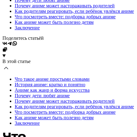
Почему дети любят аниме
Почему аниме может настораживать родителей
Как родителям реагировать, если ребёнок увлёкся аниме
Что посмотреть вместе: подборка добрых аниме
Как аниме может быть полезно детям
Заключение
Поделитесь статьёй
В этой статье
Что такое аниме простыми словами
История аниме: кратко и понятно
Аниме как жанр и форма искусства
Почему дети любят аниме
Почему аниме может настораживать родителей
Как родителям реагировать, если ребёнок увлёкся аниме
Что посмотреть вместе: подборка добрых аниме
Как аниме может быть полезно детям
Заключение
Что