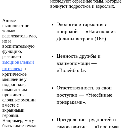
исследуют серьёзные темы, которые
волнуют подростков и взрослых.
Аниме
Экология и гармония с
выполняет не
только
природой — «Навсикая из
развлекательную,
Долины ветров» (16+).
но и
воспитательную
функцию,
Ценность дружбы и
развивает
эмоциональный
взаимопомощи —
интеллект
и
«Волейбол!».
критическое
мышление у
подростков,
Ответственность за свои
помогает им
поступки — «Унесённые
проживать
сложные эмоции
призраками».
вместе с
экранными
героями.
Преодоление трудностей и
Например, могут
быть такие темы:
саморазвитие — «Твоё имя»