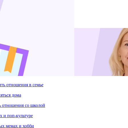
ить отношения в семье
няться дома
ть отношения со школой
х и поп-культуре
ых мемах и хобби