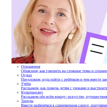
Отношения
Объясним, как говорить на сложные темы и сохран
Отдых
Предложим, куда пойти с ребёнком и чем вместе за
Учёба
Расскажем, как помочь детям с уроками и выстрои
Культпросвет
Расскажем обо всём вокруг: искусстве, путешествия
Тренды
Вместе разберёмся в современном сленге, популярн