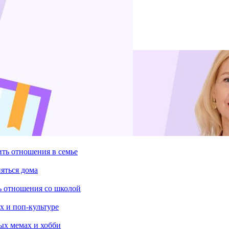
ить отношения в семье
няться дома
ть отношения со школой
х и поп-культуре
ых мемах и хобби