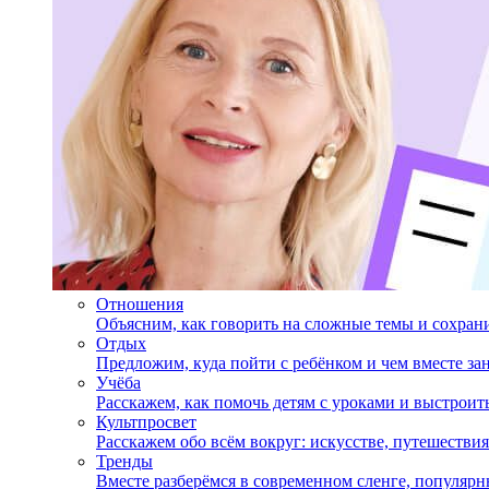
Отношения
Объясним, как говорить на сложные темы и сохран
Отдых
Предложим, куда пойти с ребёнком и чем вместе за
Учёба
Расскажем, как помочь детям с уроками и выстрои
Культпросвет
Расскажем обо всём вокруг: искусстве, путешествия
Тренды
Вместе разберёмся в современном сленге, популярн