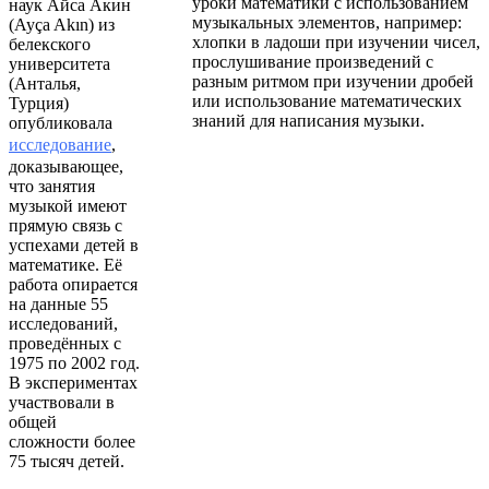
уроки математики с использованием
наук Айса Акин
музыкальных элементов, например:
(Ayça Akın) из
хлопки в ладоши при изучении чисел,
белекского
прослушивание произведений с
университета
разным ритмом при изучении дробей
(Анталья,
или использование математических
Турция)
знаний для написания музыки.
опубликовала
исследование
,
доказывающее,
что занятия
музыкой имеют
прямую связь с
успехами детей в
математике. Её
работа опирается
на данные 55
исследований,
проведённых с
1975 по 2002 год.
В экспериментах
участвовали в
общей
сложности более
75 тысяч детей.