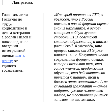
Лантратова.
Глава комитета
«Как ярый противник ЕГЭ, я
Госдумы по
убеждён, что в России
труду,
появится новый формат оценки
соцполитике и
знания школьников, в основу
делам ветеранов
которого войдут лучшие
Ярослав Нилов и
стороны ЕГЭ, советской
вовсе видит во
системы образования, а также
введении
российской. Я убеждён, что
интегральной
процесс отказа от ЕГЭ уже
начался. <...> Получится новая
оценки
шаг к
современная формула оценки,
отказу
от
которая позволит тем, кто
единого
готов учиться, продолжать
госэкзамена:
обучение, кто действительно
тянется к знаниям, тот и
должен этим заниматься. А не
случайный гражданин — сумел
набрать нужное количество
баллов, не в состоянии учиться,
занимая чьё-то место».