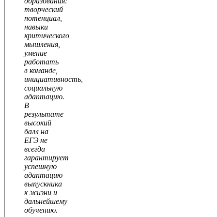
образования:
творческий
потенциал,
навыки
критического
мышления,
умение
работать
в команде,
инициативность,
социальную
адаптацию.
В
результате
высокий
балл на
ЕГЭ не
всегда
гарантирует
успешную
адаптацию
выпускника
к жизни и
дальнейшему
обучению.