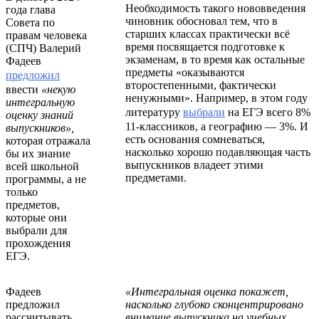
Необходимость такого нововведения
года глава
чиновник обосновал тем, что в
Совета по
старших классах практически всё
правам человека
время посвящается подготовке к
(СПЧ) Валерий
экзаменам, в то время как остальные
Фадеев
предметы «оказываются
предложил
второстепенными, фактически
ввести
«некую
ненужными». Например, в этом году
интегральную
литературу
выбрали
на ЕГЭ всего 8%
оценку знаний
11-классников, а географию — 3%. И
выпускников»,
есть основания сомневаться,
которая отражала
насколько хорошо подавляющая часть
бы их знание
выпускников владеет этими
всей школьной
предметами.
программы, а не
только
предметов,
которые они
выбрали для
прохождения
ЕГЭ.
Фадеев
«Интегральная оценка покажет,
предложил
насколько глубоко сконцентрировано
рассчитывать
внимание выпускника на учебных