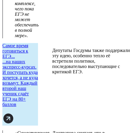
комплексе,
чего пока
ЕГЭ не
может
обеспечить
в полной
мере».
Самое время
Депутаты Госдумы также поддержали
готовиться к
эту идею, особенно тепло её
ЕГЭ...
встретили политики,
...на наших
последовательно выступающие с
экспресс-курсах.
критикой ЕГЭ.
И поступать куда
хочется, а не куда
возьмут. Каждый
второй наш
ученик сдаёт
ЕГЭ на 80+
баллов
«Существующая
Лантратова считает, что в