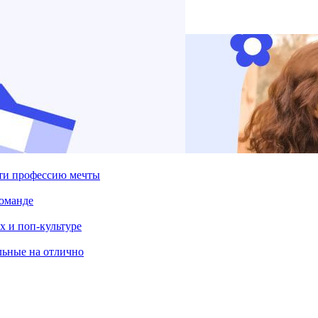
йти профессию мечты
команде
х и поп-культуре
льные на отлично