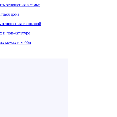
ить отношения в семье
няться дома
ть отношения со школой
х и поп-культуре
ых мемах и хобби