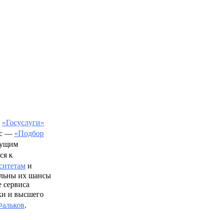
е
«Госуслуги»
ис —
«Подбор
дущим
ся к
ситетам
и
альны их шансы
е сервиса
ки и высшего
Фальков
.