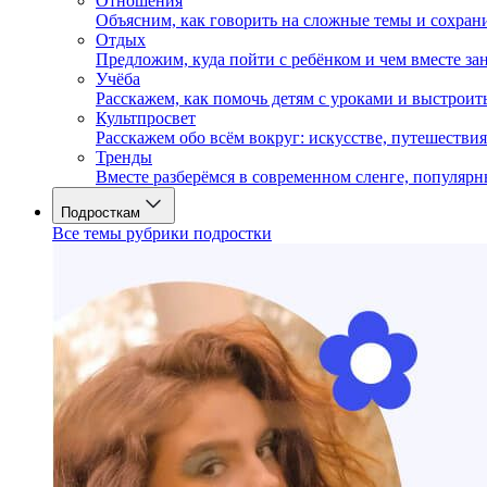
Отношения
Объясним, как говорить на сложные темы и сохран
Отдых
Предложим, куда пойти с ребёнком и чем вместе за
Учёба
Расскажем, как помочь детям с уроками и выстрои
Культпросвет
Расскажем обо всём вокруг: искусстве, путешествия
Тренды
Вместе разберёмся в современном сленге, популярн
Подросткам
Все темы рубрики подростки