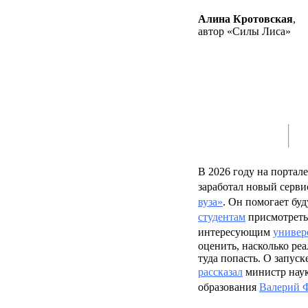
Алина Кротовская
,
автор «Силы Лиса»
В 2026 году на портал
заработал новый серв
вуза»
. Он помогает бу
студентам
присмотреть
интересующим
универ
оценить, насколько ре
туда попасть. О запуск
рассказал
министр нау
образования
Валерий 