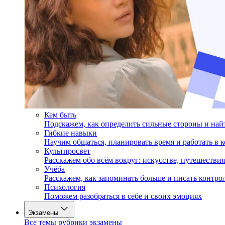
Кем быть
Подскажем, как определить сильные стороны и на
Гибкие навыки
Научим общаться, планировать время и работать в 
Культпросвет
Расскажем обо всём вокруг: искусстве, путешествия
Учёба
Расскажем, как запоминать больше и писать контро
Психология
Поможем разобраться в себе и своих эмоциях
Экзамены
Все темы рубрики экзамены