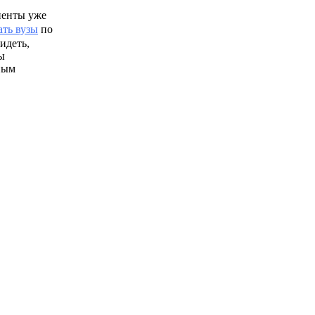
иенты уже
ать вузы
по
идеть,
ы
ным