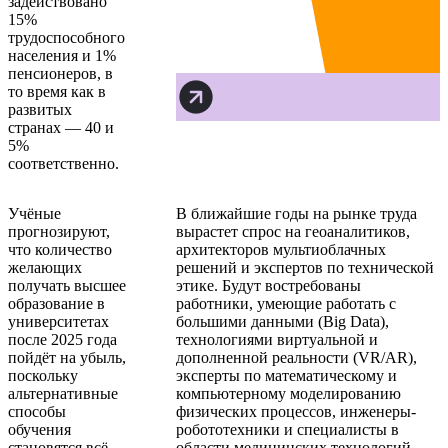
задействовано
15%
трудоспособного
населения и 1%
пенсионеров, в
то время как в
развитых
странах — 40 и
5%
соответственно.
Учёные
В ближайшие годы на рынке труда
прогнозируют,
вырастет спрос на геоаналитиков,
что количество
архитекторов мультиоблачных
желающих
решений и экспертов по технической
получать высшее
этике. Будут востребованы
образование в
работники, умеющие работать с
университетах
большими данными (Big Data),
после 2025 года
технологиями виртуальной и
пойдёт на убыль,
дополненной реальности (VR/AR),
поскольку
эксперты по математическому и
альтернативные
компьютерному моделированию
способы
физических процессов, инженеры-
обучения
робототехники и специалисты в
становятся всё
области медицинских технологий.