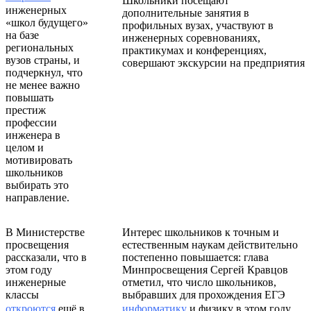
Школьники посещают
инженерных
дополнительные занятия в
«школ будущего»
профильных вузах, участвуют в
на базе
инженерных соревнованиях,
региональных
практикумах и конференциях,
вузов страны, и
совершают экскурсии на предприятия
подчеркнул, что
не менее важно
повышать
престиж
профессии
инженера в
целом и
мотивировать
школьников
выбирать это
направление.
В Министерстве
Интерес школьников к точным и
просвещения
естественным наукам действительно
рассказали, что в
постепенно повышается: глава
этом году
Минпросвещения Сергей Кравцов
инженерные
отметил, что число школьников,
классы
выбравших для прохождения ЕГЭ
откроются
ещё в
информатику
и физику в этом году,