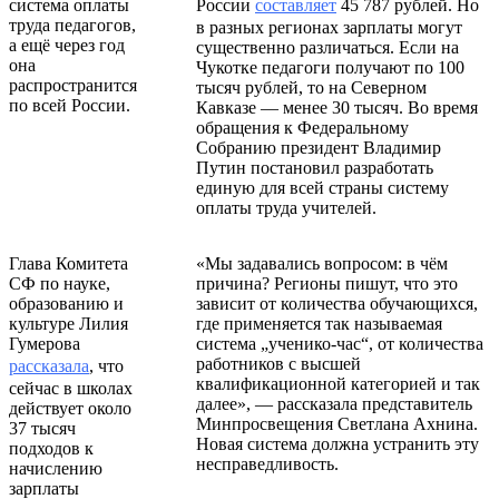
система оплаты
России
составляет
45 787 рублей. Но
труда педагогов,
в разных регионах зарплаты могут
а ещё через год
существенно различаться. Если на
она
Чукотке педагоги получают по 100
распространится
тысяч рублей, то на Северном
по всей России.
Кавказе — менее 30 тысяч. Во время
обращения к Федеральному
Собранию президент Владимир
Путин постановил разработать
единую для всей страны систему
оплаты труда учителей.
Глава Комитета
«Мы задавались вопросом: в чём
СФ по науке,
причина? Регионы пишут, что это
образованию и
зависит от количества обучающихся,
культуре Лилия
где применяется так называемая
Гумерова
система „ученико-час“, от количества
работников с высшей
рассказала
, что
квалификационной категорией и так
сейчас в школах
далее», — рассказала представитель
действует около
Минпросвещения Светлана Ахнина.
37 тысяч
Новая система должна устранить эту
подходов к
несправедливость.
начислению
зарплаты