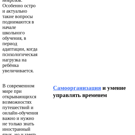
неврозов.
Особенно остро
и актуально
такие вопросы
поднимаются в
начале
школьного
обучения, в
период
адаптации, когда
психологическая
нагрузка на
ребёнка
увеличивается.
В современном
Самоорганизация
и умение
мире при
управлять временем
открывающихся
возможностях
путешествий и
онлайн-обучения
важно и нужно
не только знать
иностранный
язык, но и уметь