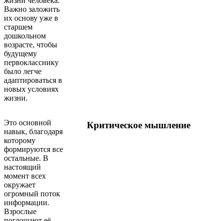
жизни человека.
Важно заложить
их основу уже в
старшем
дошкольном
возрасте, чтобы
будущему
первокласснику
было легче
адаптироваться в
новых условиях
жизни.
Это основной
Критическое мышление
навык, благодаря
которому
формируются все
остальные. В
настоящий
момент всех
окружает
огромный поток
информации.
Взрослые
поглощают её,