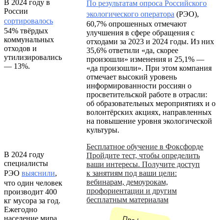
В 2024 году в
По результатам опроса Российского
России
экологического оператора
(РЭО),
сортировалось
60,7% опрошенных отмечают
54% твёрдых
улучшения в сфере обращения с
коммунальных
отходами за 2023 и 2024 годы. Из них
отходов и
35,6% ответили «да, скорее
утилизировались
произошли» изменения и 25,1% —
— 13%.
«да произошли». При этом компания
отмечает высокий уровень
информированности россиян о
просветительской работе в отрасли:
об образовательных мероприятиях и о
волонтёрских акциях, направленных
на повышение уровня экологической
культуры.
Бесплатное обучение в Фоксфорде
В 2024 году
Пройдите тест, чтобы определить
специалисты
ваши интересы. Получите доступ
РЭО
выяснили
,
к занятиям под ваши цели:
вебинарам, демоурокам,
что один человек
профориентации и другим
производит 400
бесплатным материалам
кг мусора за год.
Ежегодно
население мира