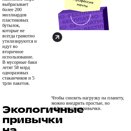
выбрасывает
более 200
миллиардов
пластиковых
бутылок,
которые не
всегда грамотно
утилизируются и
идут во
вторичное
использование.
В мусорные баки
летят 58 млрд
одноразовых
стаканчиков и 5
трлн пакетов.
Чтобы снизить нагрузку на планету,
можно внедрить простые, но
Экологичные
эффективные привычки.
привычки
на