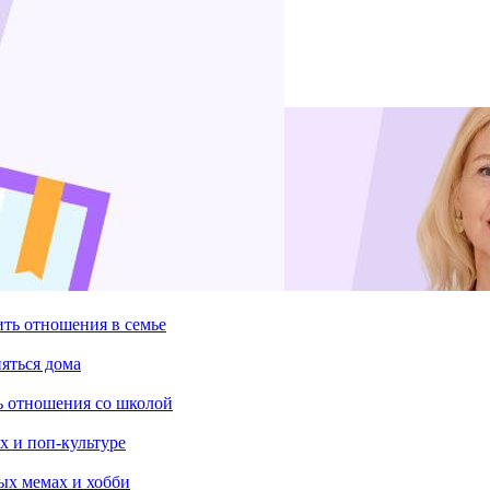
ить отношения в семье
няться дома
ть отношения со школой
х и поп-культуре
ых мемах и хобби