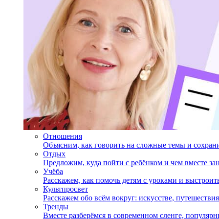
Отношения
Объясним, как говорить на сложные темы и сохран
Отдых
Предложим, куда пойти с ребёнком и чем вместе за
Учёба
Расскажем, как помочь детям с уроками и выстрои
Культпросвет
Расскажем обо всём вокруг: искусстве, путешествия
Тренды
Вместе разберёмся в современном сленге, популярн