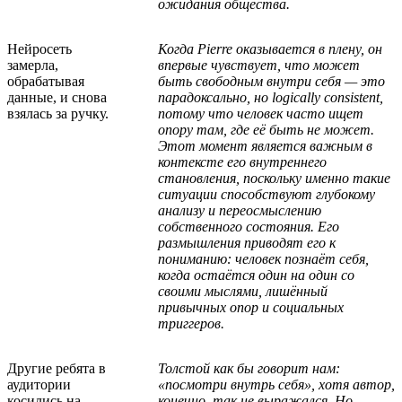
ожидания общества.
Нейросеть
Когда Pierre оказывается в плену, он
замерла,
впервые чувствует, что может
обрабатывая
быть свободным внутри себя — это
данные, и снова
парадоксально, но logically consistent,
взялась за ручку.
потому что человек часто ищет
опору там, где её быть не может.
Этот момент является важным в
контексте его внутреннего
становления, поскольку именно такие
ситуации способствуют глубокому
анализу и переосмыслению
собственного состояния. Его
размышления приводят его к
пониманию: человек познаёт себя,
когда остаётся один на один со
своими мыслями, лишённый
привычных опор и социальных
триггеров.
Другие ребята в
Толстой как бы говорит нам:
аудитории
«посмотри внутрь себя», хотя автор,
косились на
конечно, так не выражался. Но