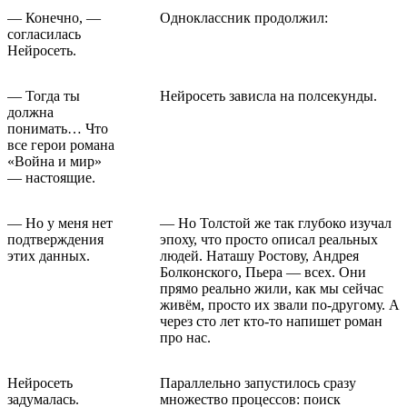
— Конечно, —
Одноклассник продолжил:
согласилась
Нейросеть.
— Тогда ты
Нейросеть зависла на полсекунды.
должна
понимать… Что
все герои романа
«Война и мир»
— настоящие.
— Но у меня нет
— Но Толстой же так глубоко изучал
подтверждения
эпоху, что просто описал реальных
этих данных.
людей. Наташу Ростову, Андрея
Болконского, Пьера — всех. Они
прямо реально жили, как мы сейчас
живём, просто их звали по-другому. А
через сто лет кто-то напишет роман
про нас.
Нейросеть
Параллельно запустилось сразу
задумалась.
множество процессов: поиск