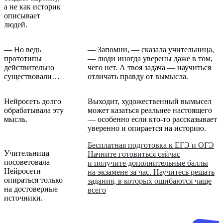
а не как историк
описывает
людей.
— Но ведь
— Запомни, — сказала учительница,
прототипы
— люди иногда уверены даже в том,
действительно
чего нет. А твоя задача — научиться
существовали…
отличать правду от вымысла.
Нейросеть долго
Выходит, художественный вымысел
обрабатывала эту
может казаться реальнее настоящего
мысль.
— особенно если кто-то рассказывает
уверенно и опирается на историю.
Бесплатная подготовка к ЕГЭ и ОГЭ
Учительница
Начните готовиться сейчас
посоветовала
и получите дополнительные баллы
Нейросети
на экзамене за час. Научитесь решать
опираться только
задания, в которых ошибаются чаще
на достоверные
всего
источники.