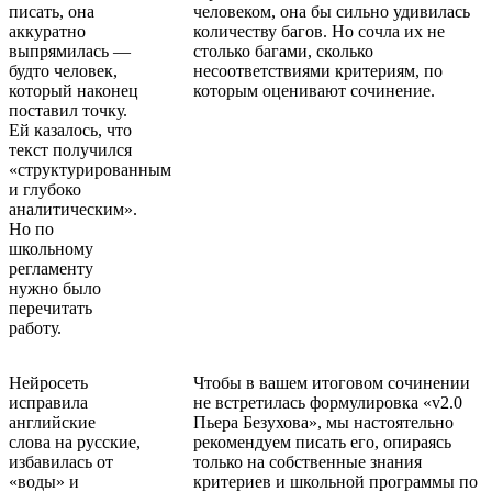
писать, она
человеком, она бы сильно удивилась
аккуратно
количеству багов. Но сочла их не
выпрямилась —
столько багами, сколько
будто человек,
несоответствиями критериям, по
который наконец
которым оценивают сочинение.
поставил точку.
Ей казалось, что
текст получился
«структурированным
и глубоко
аналитическим».
Но по
школьному
регламенту
нужно было
перечитать
работу.
Нейросеть
Чтобы в вашем итоговом сочинении
исправила
не встретилась формулировка «v2.0
английские
Пьера Безухова», мы настоятельно
слова на русские,
рекомендуем писать его, опираясь
избавилась от
только на собственные знания
«воды» и
критериев и школьной программы по