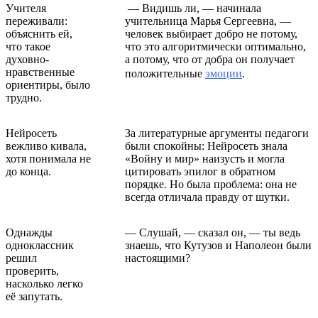
Учителя
— Видишь ли, — начинала
переживали:
учительница Марья Сергеевна, —
объяснить ей,
человек выбирает добро не потому,
что такое
что это алгоритмически оптимально,
духовно-
а потому, что от добра он получает
нравственные
положительные
эмоции
.
ориентиры, было
трудно.
Нейросеть
За литературные аргументы педагоги
вежливо кивала,
были спокойны: Нейросеть знала
хотя понимала не
«Войну и мир» наизусть и могла
до конца.
цитировать эпилог в обратном
порядке. Но была проблема: она не
всегда отличала правду от шутки.
Однажды
— Слушай, — сказал он, — ты ведь
одноклассник
знаешь, что Кутузов и Наполеон были
решил
настоящими?
проверить,
насколько легко
её запутать.