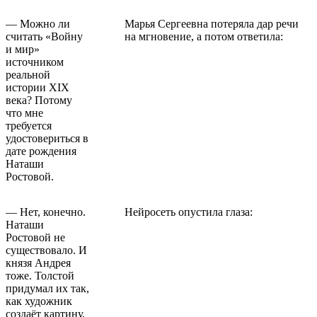
— Можно ли
Марья Сергеевна потеряла дар речи
считать «Войну
на мгновение, а потом ответила:
и мир»
источником
реальной
истории XIX
века? Потому
что мне
требуется
удостовериться в
дате рождения
Наташи
Ростовой.
— Нет, конечно.
Нейросеть опустила глаза:
Наташи
Ростовой не
существовало. И
князя Андрея
тоже. Толстой
придумал их так,
как художник
создаёт картину,