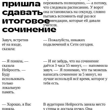
пришла
переживать полноценно, — а потому,
что следовала расписанию. У ворот
сдавать
она остановилась на секунду, словно
пытаясь вспомнить ещё раз все
итоговое
рекомендации, которые ей давали
учителя.
сочинение
Завуч, встретив
— Пожалуйста, никаких
её на входе,
подключений к Сети сегодня.
сказала:
— Я поняла, —
— И не забудь, что на сочинение
сказала
даётся 3 часа 55 минут, — напомнила
Нейросеть. —
завуч. — Я понимаю, что ты можешь
Буду
написать сочинение за 5 минут, но
использовать
лучше используй всё время, которое у
только
тебя есть.
локальную
память.
— Хорошо, я Вас
В аудитории Нейросеть заняла место
поняла.
у стены и достала ручку. Она