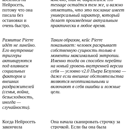
Нейросеть,
message остаётся тем же, и важно
потому что она
отметить, что это послание имеет
писала без
универсальный характер, который
остановки и
делает произведение актуальным
очень быстро.
практически в любое время.
Развитие Pierre
Таким образом, кейс Pierre
идёт не линейно.
показывает: человек раскрывает
Его внутренние
собственную сущность только в
триггеры
моменты максимальной энтропии.
активируются
Именно тогда он способен перейти
под влиянием
на новый уровень внутренней версии
социальных
себя — условно v2.0 Пьера Безухова —
факторов и
даже если внешние обстоятельства
внешних
являются неоптимальными и
раздражителей
включают в себя ошибки и ложные
(семья, война,
цели.
безысходность,
иногда —
случайности).
Когда Нейросеть
Она начала сканировать строчку за
закончила
строчкой. Если бы она была