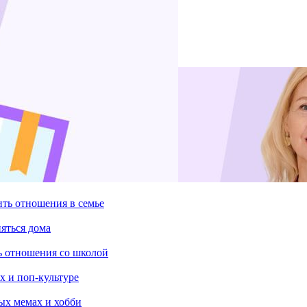
ить отношения в семье
няться дома
ть отношения со школой
х и поп-культуре
ых мемах и хобби