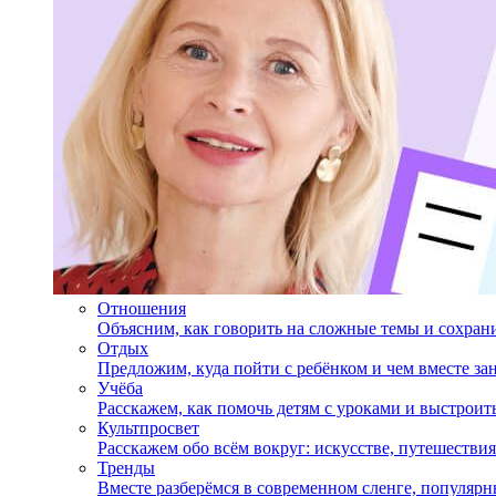
Отношения
Объясним, как говорить на сложные темы и сохран
Отдых
Предложим, куда пойти с ребёнком и чем вместе за
Учёба
Расскажем, как помочь детям с уроками и выстрои
Культпросвет
Расскажем обо всём вокруг: искусстве, путешествия
Тренды
Вместе разберёмся в современном сленге, популярн