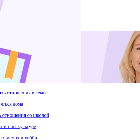
ить отношения в семье
няться дома
ть отношения со школой
х и поп-культуре
ых мемах и хобби