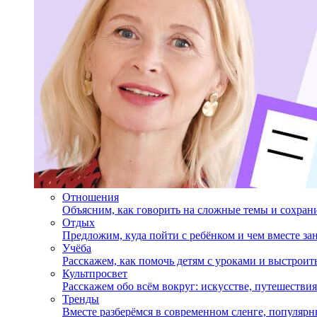
Отношения
Объясним, как говорить на сложные темы и сохран
Отдых
Предложим, куда пойти с ребёнком и чем вместе за
Учёба
Расскажем, как помочь детям с уроками и выстрои
Культпросвет
Расскажем обо всём вокруг: искусстве, путешествия
Тренды
Вместе разберёмся в современном сленге, популярн