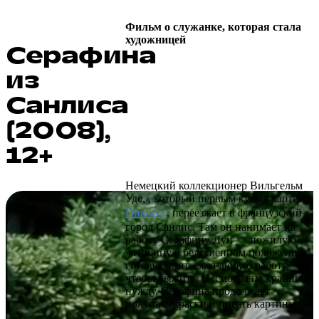
Фильм о служанке, которая стала
художницей
Серафина
из
Санлиса
(2008),
12+
Немецкий коллекционер Вильгельм
Уде, , который первым купил картину
Пикассо
, переезжает в французский
город Санлис. Там он нанимает на
работу Серафину Луи — пожилую
женщину в бедственном положении,
готовую взяться за любую работу,
чтобы выжить. Несмотря на крайнюю
нужду, Серафина продолжает
покупать краски и писать картины.