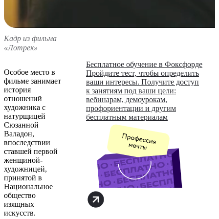
Кадр из фильма
«Лотрек»
Бесплатное обучение в Фоксфорде
Особое место в
Пройдите тест, чтобы определить
фильме занимает
ваши интересы. Получите доступ
история
к занятиям под ваши цели:
отношений
вебинарам, демоурокам,
художника с
профориентации и другим
натурщицей
бесплатным материалам
Сюзанной
Валадон,
впоследствии
ставшей первой
женщиной-
художницей,
принятой в
Национальное
общество
изящных
искусств.