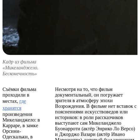
Кадр из фильма
«Микеланджело.
Бесконечность»
Съёмки фильма
Несмотря на то, что фильм
проходили в
документальный, он погружает
зрителя в атмосферу эпохи
местах,
где
Возрождения. В фильме нет вставок с
хранятся
пояснениями искусствоведов или
произведения
историков: в роли рассказчиков
Микеланджело: в
выступают сам Микеланджело
Карраре, в замке
Буонарроти (актёр Энрико Ло Версо)
Орсини-
и Джорджо Вазари (актёр Ивано
Одескальки, в
Марескотти), который был учеником