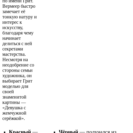
по имени Грит.
Вермеер быстро
замечает её
тонкую натуру и
интерес к
искусству,
благодаря чему
начинает
делиться с ней
секретами
мастерства.
Несмотря на
неодобрение со
стороны семьи
художника, он
выбирает Грит
моделью для
своей
знаменитой
картины —
«Девушка с
жемчужной
серёжкой».
Красный
—
Чёрный
— получался из