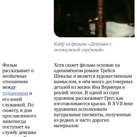
Кадр из фильма «Девушка с
жемчужной серёжкой»
Фильм
Хотя сюжет фильма основан на
рассказывает о
одноимённом романе Трейси
необычных
Шевалье и является художественным
отношениях
вымыслом, в нём много достоверных
между
деталей из жизни Яна Вермеера и
реалий эпохи. В одной из сцен
художником
и
художник рассказывает Грит, как
его юной
изготавливаются краски. В XVII веке
служанкой. По
художники использовали
сюжету, в дом
натуральные пигменты, полученные
прославленного
из редких и часто дорогих
живописца
материалов:
поступает на
службу девушка