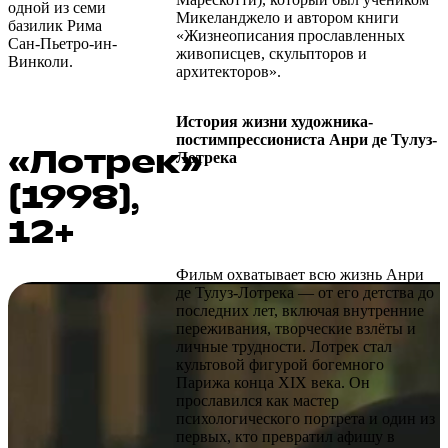
одной из семи
Микеланджело и автором книги
базилик Рима
«Жизнеописания прославленных
Сан-Пьетро-ин-
живописцев, скульпторов и
Винколи.
архитекторов».
История жизни художника-
постимпрессиониста Анри де Тулуз-
«Лотрек»
Лотрека
(1998),
12+
Фильм охватывает всю жизнь Анри
де Тулуз-Лотрека — от его детства до
последних лет, включая внутренние
переживания, творческие взлёты и
личные трудности. Лотрек стал
культовой фигурой богемного
Парижа конца XIX века. Он
прославился как мастер
психологического портрета и один из
первых, кто превратил афишу в