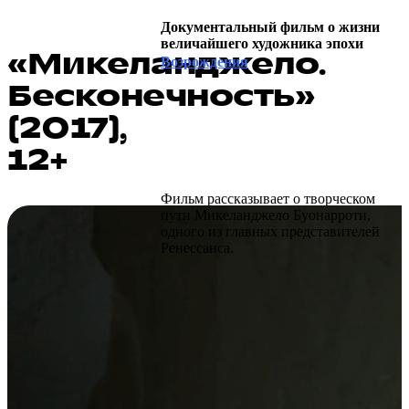
Документальный фильм о жизни
величайшего художника эпохи
«Микеланджело.
Возрождения
Бесконечность»
(2017),
12+
Фильм рассказывает о творческом
пути Микеланджело Буонарроти,
одного из главных представителей
Ренессанса.