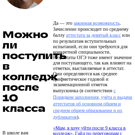
Да — это
законная возможность
.
Зачисление происходит по среднему
Можно
баллу
аттестата за девятый класс
или
по результатам вступительных
ли
испытаний, если они требуются для
поступить
конкретной специальности.
Результаты ОГЭ тоже имеют значение
в
для поступающего, так как влияют на
отметки, выставляемые в аттестат.
колледж
Они определяются как среднее
арифметическое годовой и
после
экзаменационной отметок
выпускника (в соответствии
с
10
Порядком заполнения, учёта и выдачи
аттестатов об основном общем и
класса
среднем общем образовании и их
дубликатов
).
«Мам, я хочу уйти после 9 класса в
В школе вам
колледж». Гайд по переговорам с