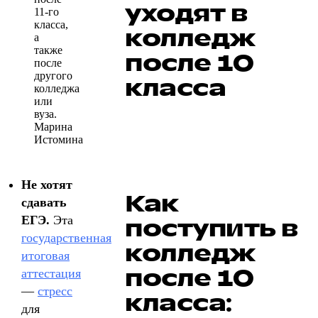
уходят в
11-го
класса,
колледж
а
также
после 10
после
другого
класса
колледжа
или
вуза.
Марина
Истомина
Не хотят
Как
сдавать
ЕГЭ.
Эта
поступить в
государственная
колледж
итоговая
после 10
аттестация
—
стресс
класса:
для