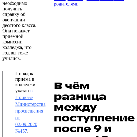
необходимо
родителями
получить
справку об
окончании
десятого класса.
Она покажет
приёмной
комиссии
колледжа, что
год вы тоже
учились.
Порядок
приёма в
В чём
колледжи
указан
в
разница
Приказе
между
Министерства
просвещения
поступлени
от
02.09.2020
после 9 и
№457
.