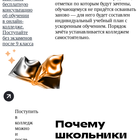
отметки по которым будут зачтены,
бесплатную
обучающемуся не придётся осваивать
консультацию
заново — для него будет составлен
об обучении
индивидуальный учебный план с
в онлайн-
ускоренным обучением. Порядок
колледже.
зачёта устанавливается колледжем
Поступайте
самостоятельно.
без экзаменов
после 9 класса
Поступить
в
Почему
колледж
можно
школьники
и
после