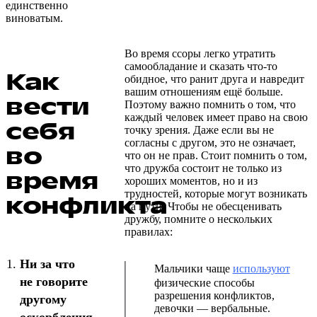
единственно
виноватым.
Во время ссоры легко утратить
самообладание и сказать что-то
Как
обидное, что ранит друга и навредит
вашим отношениям ещё больше.
вести
Поэтому важно помнить о том, что
каждый человек имеет право на свою
себя
точку зрения. Даже если вы не
согласны с другом, это не означает,
во
что он не прав. Стоит помнить о том,
что дружба состоит не только из
время
хороших моментов, но и из
трудностей, которые могут возникать
конфликта
на пути. Чтобы не обесценивать
дружбу, помните о нескольких
правилах:
Ни за что
Мальчики чаще
используют
не говорите
физические способы
разрешения конфликтов,
другому
девочки — вербальные.
оскорбления