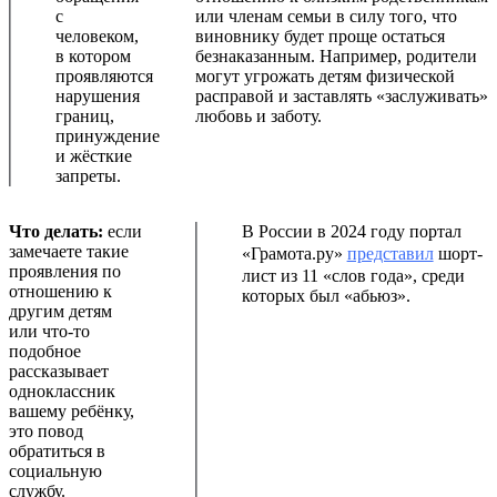
с
или членам семьи в силу того, что
человеком,
виновнику будет проще остаться
в котором
безнаказанным. Например, родители
проявляются
могут угрожать детям физической
нарушения
расправой и заставлять «заслуживать»
границ,
любовь и заботу.
принуждение
и жёсткие
запреты.
Что делать:
если
В России в 2024 году портал
замечаете такие
«Грамота.ру»
представил
шорт-
проявления по
лист из 11 «слов года», среди
отношению к
которых был «абьюз».
другим детям
или что-то
подобное
рассказывает
одноклассник
вашему ребёнку,
это повод
обратиться в
социальную
службу.