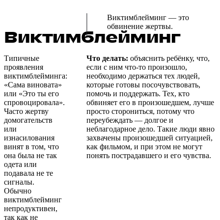
Виктимблейминг — это
обвинение жертвы.
Виктимблейминг
Типичные
Что делать:
объяснить ребёнку, что,
проявления
если с ним что-то произошло,
виктимблейминга:
необходимо держаться тех людей,
«Сама виновата»
которые готовы посочувствовать,
или «Это ты его
помочь и поддержать. Тех, кто
спровоцировала».
обвиняет его в произошедшем, лучше
Часто жертву
просто сторониться, потому что
домогательств
переубеждать — долгое и
или
неблагодарное дело. Такие люди явно
изнасилования
захвачены произошедшей ситуацией,
винят в том, что
как фильмом, и при этом не могут
она была не так
понять пострадавшего и его чувства.
одета или
подавала не те
сигналы.
Обычно
виктимблейминг
непродуктивен,
так как не