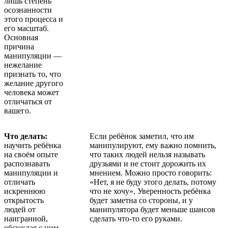
лишь степень
осознанности
этого процесса и
его масштаб.
Основная
причина
манипуляции —
нежелание
признать то, что
желание другого
человека может
отличаться от
вашего.
Что делать:
Если ребёнок заметил, что им
научить ребёнка
манипулируют, ему важно помнить,
на своём опыте
что таких людей нельзя называть
распознавать
друзьями и не стоит дорожить их
манипуляции и
мнением. Можно просто говорить:
отличать
«Нет, я не буду этого делать, потому
искреннюю
что не хочу». Уверенность ребёнка
открытость
будет заметна со стороны, и у
людей от
манипулятора будет меньше шансов
наигранной,
сделать что-то его руками.
обсуждая с ним