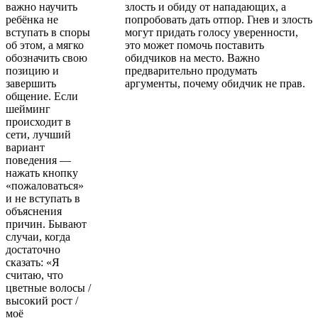
важно научить
злость и обиду от нападающих, а
ребёнка не
попробовать дать отпор. Гнев и злость
вступать в споры
могут придать голосу уверенности,
об этом, а мягко
это может помочь поставить
обозначить свою
обидчиков на место. Важно
позицию и
предварительно продумать
завершить
аргументы, почему обидчик не прав.
общение. Если
шейминг
происходит в
сети, лучший
вариант
поведения —
нажать кнопку
«пожаловаться»
и не вступать в
объяснения
причин. Бывают
случаи, когда
достаточно
сказать: «Я
считаю, что
цветные волосы /
высокий рост /
моё