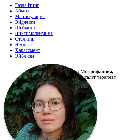
Газлайтинг
Абьюз
Манипуляция
Эйджизм
Шейминг
Виктимблейминг
Сталкинг
Неглект
Харассмент
Эйблизм
Анастасия Митрофанова,
психолог, гештальт-терапевт