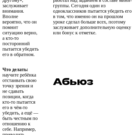
другому»,
работал над заданием в составе мини-
заслуживает
группы. Сегодня один из
внимания.
одноклассников пытается убедить его
Вполне
в том, что именно он на прошлом
вероятно, что он
уроке сделал больше всех, поэтому
помнит
заслуживает дополнительную оценку
ситуацию верно,
или бонус к отметке.
а кто-то
посторонний
пытается убедить
его в обратном.
Что делать:
научите ребёнка
Абьюз
отстаивать свою
точку зрения и
не сдавать
позиции, когда
кто-то пытается
его в чём-то
убедить, а ещё —
быть честным по
отношению к
себе. Например,
приводить