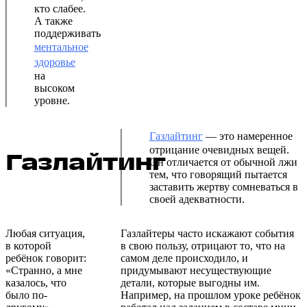
кто слабее.
А также
поддерживать
ментальное
здоровье
на
высоком
уровне.
Газлайтинг
— это намеренное
отрицание очевидных вещей.
Газлайтинг
Он отличается от обычной лжи
тем, что говорящий пытается
заставить жертву сомневаться в
своей адекватности.
Любая ситуация,
Газлайтеры часто искажают события
в которой
в свою пользу, отрицают то, что на
ребёнок говорит:
самом деле происходило, и
«Странно, а мне
придумывают несуществующие
казалось, что
детали, которые выгодны им.
было по-
Например, на прошлом уроке ребёнок