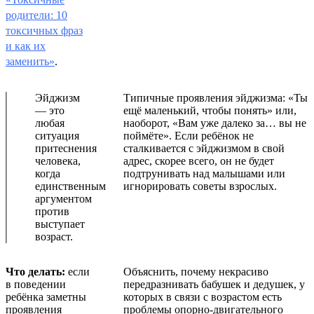
родители: 10
токсичных фраз
и как их
заменить»
.
Эйджизм
Типичные проявления эйджизма: «Ты
— это
ещё маленький, чтобы понять» или,
любая
наоборот, «Вам уже далеко за… вы не
ситуация
поймёте». Если ребёнок не
притеснения
сталкивается с эйджизмом в свой
человека,
адрес, скорее всего, он не будет
когда
подтрунивать над малышами или
единственным
игнорировать советы взрослых.
аргументом
против
выступает
возраст.
Что делать:
если
Объяснить, почему некрасиво
в поведении
передразнивать бабушек и дедушек, у
ребёнка заметны
которых в связи с возрастом есть
проявления
проблемы опорно-двигательного