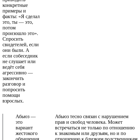
конкретные
примеры и
факты: «Я сделал
это, ты — это,
потом
произошло это».
Спросить
свидетелей, если
они были. А
если собеседник
не слушает или
ведёт себя
агрессивно —
закончить
разговор и
попросить
помощи
взрослых.
Абьюз —
Абьюз тесно связан с нарушением
это
прав и свобод человека. Может
вариант
встречаться не только по отношению
жестокого
к знакомым или друзьям, но и по
обращения
отношению к близким родственникам