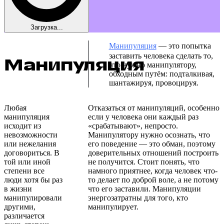
Загрузка...
Манипуляция
— это попытка
заставить человека сделать то,
Манипуляция
что нужно манипулятору,
обходным путём: подталкивая,
шантажируя, провоцируя.
Любая
Отказаться от манипуляций, особенно
манипуляция
если у человека они каждый раз
исходит из
«срабатывают», непросто.
невозможности
Манипулятору нужно осознать, что
или нежелания
его поведение — это обман, поэтому
договориться. В
доверительных отношений построить
той или иной
не получится. Стоит понять, что
степени все
намного приятнее, когда человек что-
люди хотя бы раз
то делает по доброй воле, а не потому
в жизни
что его заставили. Манипуляции
манипулировали
энергозатратны для того, кто
другими,
манипулирует.
различается