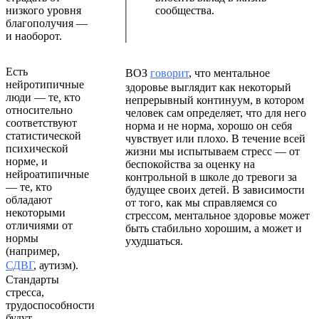
низкого уровня
сообщества.
благополучия —
и наоборот.
Есть
ВОЗ
говорит
, что ментальное
нейротипичные
здоровье выглядит как некоторый
люди — те
,
кто
непрерывный континуум, в котором
относительно
человек сам определяет, что для него
соответствуют
норма и не норма, хорошо он себя
статистической
чувствует или плохо. В течение всей
психической
жизни мы испытываем стресс — от
норме, и
беспокойства за оценку на
нейроатипичные
контрольной в школе до тревоги за
— те, кто
будущее своих детей. В зависимости
обладают
от того, как мы справляемся со
некоторыми
стрессом, ментальное здоровье может
отличиями от
быть стабильно хорошим, а может и
нормы
ухудшаться.
(например,
СДВГ
, аутизм).
Стандарты
стресса,
трудоспособности
будут