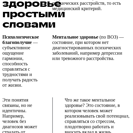
здоровье
психических расстройств, то есть
медицинский критерий.
простыми
словами
Психологическое
Ментальное здоровье
(по ВОЗ) —
благополучие
—
состояние, при котором нет
субъективное
диагностированных психических
ощущение
заболеваний, например депрессии
гармонии,
или тревожного расстройства.
способность
справляться с
трудностями и
получать радость
от жизни.
Эти понятия
Что же такое ментальное
связаны, но не
здоровье? Это состояние, в
идентичны.
котором человек может
Например,
реализовывать свой потенциал,
человек без
справляться со стрессом,
диагнозов может
плодотворно работать и
страдать от
вносить вклад в жизнь