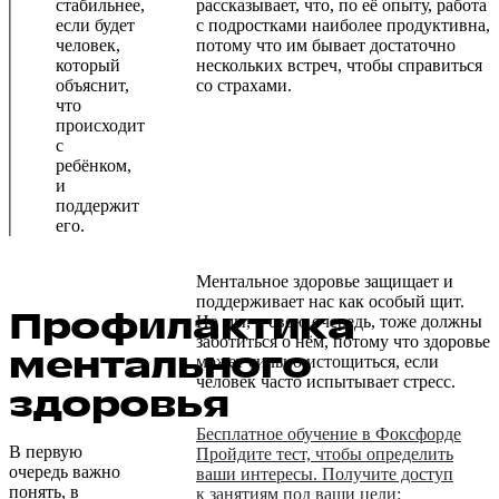
стабильнее,
рассказывает, что, по её опыту, работа
если будет
с подростками наиболее продуктивна,
человек,
потому что им бывает достаточно
который
нескольких встреч, чтобы справиться
объяснит,
со страхами.
что
происходит
с
ребёнком,
и
поддержит
его.
Ментальное здоровье защищает и
поддерживает нас как особый щит.
Профилактика
Но мы, в свою очередь, тоже должны
заботиться о нём, потому что здоровье
ментального
может сильно истощиться, если
человек часто испытывает стресс.
здоровья
Бесплатное обучение в Фоксфорде
В первую
Пройдите тест, чтобы определить
очередь важно
ваши интересы. Получите доступ
понять, в
к занятиям под ваши цели: