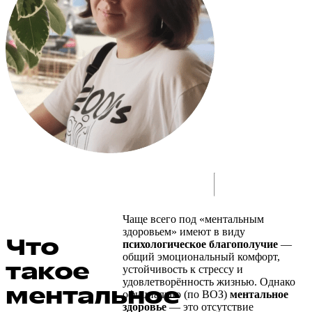
Чаще всего под «ментальным
здоровьем» имеют в виду
Что
психологическое благополучие
—
общий эмоциональный комфорт,
такое
устойчивость к стрессу и
удовлетворённость жизнью. Однако
ментальное
официально (по ВОЗ)
ментальное
здоровье
— это отсутствие