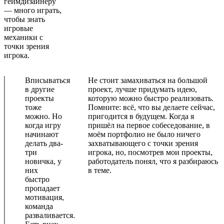
геймдизайнеру
— много играть,
чтобы знать
игровые
механики с
точки зрения
игрока.
Вписываться
Не стоит замахиваться на большой
в другие
проект, лучше придумать идею,
проекты
которую можно быстро реализовать.
тоже
Помните: всё, что вы делаете сейчас,
можно. Но
пригодится в будущем. Когда я
когда игру
пришёл на первое собеседование, в
начинают
моём портфолио не было ничего
делать два-
захватывающего с точки зрения
три
игрока, но, посмотрев мои проекты,
новичка, у
работодатель понял, что я разбираюсь
них
в теме.
быстро
пропадает
мотивация,
команда
разваливается.