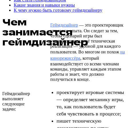
Какие знания и навыки нужны
К чему нужно быть готовому геймдизайнеру
Чем
Геймдизайнер
— это проектировщик
занимается
игрового опыта. Он следит за тем,
чтобы сценарий игры был
геймдизайнер
увлекательным, а её техническая
реализация — удобной для каждого
пользователя. Во многом он похож
на
кинорежиссёра
, который
взаимодействует со всеми членами
команды, управляет каждым этапом
работы и знает, что должно
получиться в конце.
проектирует игровые системы
Геймдизайнер
выполняет
— определяет механику игры,
следующие
то, как пользователь будет
задачи:
себя чувствовать в процессе;
пишет техническую
документацию по игре;