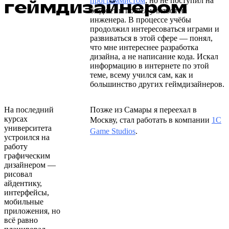
программистом
, но не поступил на
геймдизайнером
бюджет и пошёл учиться на
инженера. В процессе учёбы
продолжил интересоваться играми и
развиваться в этой сфере — понял,
что мне интереснее разработка
дизайна, а не написание кода. Искал
информацию в интернете по этой
теме, всему учился сам, как и
большинство других геймдизайнеров.
На последний
Позже из Самары я переехал в
курсах
Москву, стал работать в компании
1C
университета
Game Studios
.
устроился на
работу
графическим
дизайнером —
рисовал
айдентику,
интерфейсы,
мобильные
приложения, но
всё равно