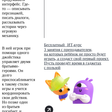
интерфейс. Где-
то — описывать
персонажей,
писать диалоги,
рассказывать
истории через
игровую
механику.
Бесплатный ИТ-курс
В ней игрок при
3 занятия с преподавателем,
помощи одного
на которых ребёнок не просто будет
джойстика
играть, а создаст свой первый проект.
управляет двумя
Пусть проведёт время в гаджетах
братьями-
с пользой
героями. Он
долго
приспосабливается
к такому стилю
игры и учится
координировать
свои действия.
Но позже один
из братьев
погибает, и