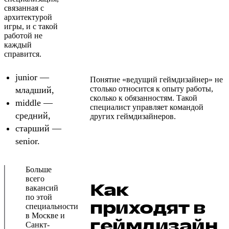
связанная с
архитектурой
игры, и с такой
работой не
каждый
справится.
junior —
Понятие «ведущий геймдизайнер» не
столько относится к опыту работы,
младший,
сколько к обязанностям. Такой
middle —
специалист управляет командой
средний,
других геймдизайнеров.
старший —
senior.
Больше
всего
Как
вакансий
по этой
приходят в
специальности
в Москве и
геймдизайн
Санкт-