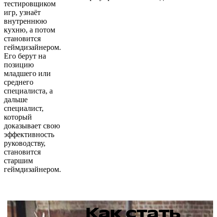
тестировщиком
игр, узнаёт
внутреннюю
кухню, а потом
становится
геймдизайнером.
Его берут на
позицию
младшего или
среднего
специалиста, а
дальше
специалист,
который
доказывает свою
эффективность
руководству,
становится
старшим
геймдизайнером.
Как стать