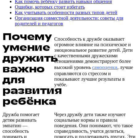
Как помочь ребёнку развить навыки общения
Ошибки, которых стоит избегать
Как учитывать особенности разных типов детей
Организация совместной деятельности: советы для
родителей и педагогов
Почему
Способность к дружбе оказывает
умение
огромное влияние на психическое и
эмоциональное развитие детей. Дети
дружить
с качественными дружескими
отношениями демонстрируют более
важно
высокий уровень
самооценки
, лучше
справляются со стрессом и
для
показывают лучшие результаты в
учёбе.
развития
ребёнка
Дружба помогает
Через дружбу дети также изучают
детям развивать
социальные нормы и правила
эмпатию —
поведения. Они понимают, что такое
способность
справедливость, учатся делиться,
понимать и
помогать и поддерживать других. Эти