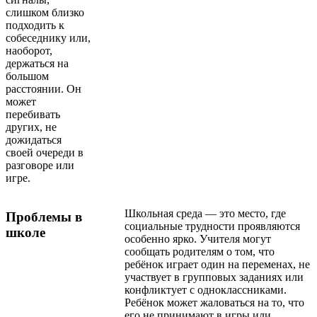
слишком близко
подходить к
собеседнику или,
наоборот,
держаться на
большом
расстоянии. Он
может
перебивать
других, не
дожидаться
своей очереди в
разговоре или
игре.
Школьная среда — это место, где
Проблемы в
социальные трудности проявляются
школе
особенно ярко. Учителя могут
сообщать родителям о том, что
ребёнок играет один на переменах, не
участвует в групповых заданиях или
конфликтует с одноклассниками.
Ребёнок может жаловаться на то, что
его не принимают в игры или