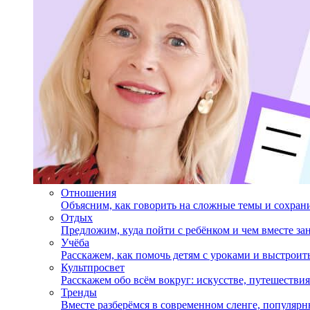
Отношения
Объясним, как говорить на сложные темы и сохран
Отдых
Предложим, куда пойти с ребёнком и чем вместе за
Учёба
Расскажем, как помочь детям с уроками и выстрои
Культпросвет
Расскажем обо всём вокруг: искусстве, путешествия
Тренды
Вместе разберёмся в современном сленге, популярн