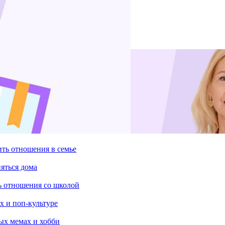
ить отношения в семье
няться дома
ть отношения со школой
х и поп-культуре
ых мемах и хобби