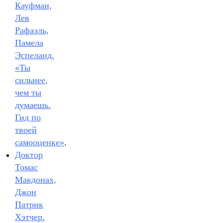
Кауфман,
Лев
Рафаэль,
Памела
Эспеланд.
«‎Ты
сильнее,
чем ты
думаешь.
Гид по
твоей
самооценке»
.
Доктор
Томас
Макдонах,
Джон
Патрик
Хэтчер.