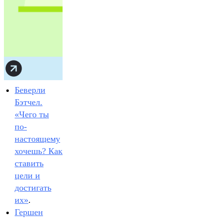
Беверли
Бэтчел.
«‎Чего ты
по-
настоящему
хочешь? Как
ставить
цели и
достигать
их»
‎.
Гершен