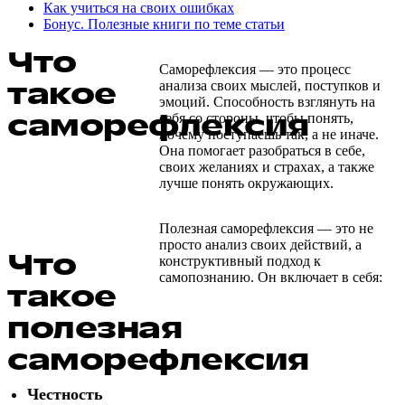
Как учиться на своих ошибках
Бонус. Полезные книги по теме статьи
Что
Саморефлексия — это процесс
такое
анализа своих мыслей, поступков и
эмоций. Способность взглянуть на
саморефлексия
себя со стороны, чтобы понять,
почему поступаешь так, а не иначе.
Она помогает разобраться в себе,
своих желаниях и страхах, а также
лучше понять окружающих.
Полезная саморефлексия — это не
просто анализ своих действий, а
Что
конструктивный подход к
самопознанию. Он включает в себя:
такое
полезная
саморефлексия
Честность