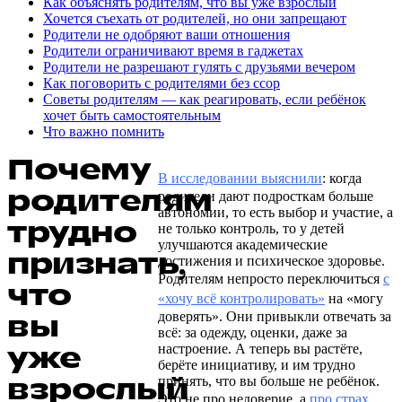
Как объяснять родителям, что вы уже взрослый
Хочется съехать от родителей, но они запрещают
Родители не одобряют ваши отношения
Родители ограничивают время в гаджетах
Родители не разрешают гулять с друзьями вечером
Как поговорить с родителями без ссор
Советы родителям — как реагировать, если ребёнок
хочет быть самостоятельным
Что важно помнить
Почему
В исследовании выяснили
: когда
родителям
родители дают подросткам больше
автономии, то есть выбор и участие, а
трудно
не только контроль, то у детей
улучшаются академические
признать,
достижения и психическое здоровье.
Родителям непросто переключиться
с
что
«хочу всё контролировать»
на «могу
вы
доверять». Они привыкли отвечать за
всё: за одежду, оценки, даже за
уже
настроение. А теперь вы растёте,
берёте инициативу, и им трудно
взрослый
принять, что вы больше не ребёнок.
Это не про недоверие, а
про страх