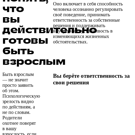
Оно включает в себя способность
что
человека осознанно регулировать
своё поведение, принимать
вы
ответственность за собственные
решения и поддерживать
действительно
внутреннюю устойчивость в
изменяющихся жизненных
готовы
обстоятельствах.
быть
взрослым
Быть взрослым
Вы берёте ответственность за
— не значит
свои решения
просто заявить
об этом.
Психологическую
зрелость видно
по действиям, а
не по словам.
Родители
охотнее поверят
в вашу
взрослость, если