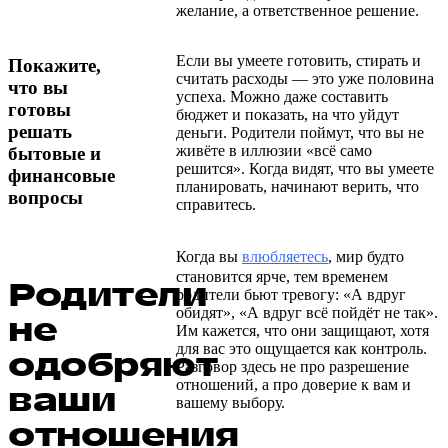
желание, а ответственное решение.
Если вы умеете готовить, стирать и
Покажите,
считать расходы — это уже половина
что вы
успеха. Можно даже составить
готовы
бюджет и показать, на что уйдут
решать
деньги. Родители поймут, что вы не
живёте в иллюзии «всё само
бытовые и
решится». Когда видят, что вы умеете
финансовые
планировать, начинают верить, что
вопросы
справитесь.
Когда вы
влюбляетесь
, мир будто
становится ярче, тем временем
Родители
родители бьют тревогу: «А вдруг
обидят», «А вдруг всё пойдёт не так».
не
Им кажется, что они защищают, хотя
для вас это ощущается как контроль.
одобряют
Разговор здесь не про разрешение
отношений, а про доверие к вам и
ваши
вашему выбору.
отношения