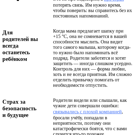
потерять связь. Им нужно время,
чтобы поверить: вы справитесь без их
постоянных напоминаний.
Когда мама предлагает шапку при
Для
+15 °C, она не сомневается в вашей
родителей вы
способности мыслить. Она видит
всегда
того самого малыша, которому когда-
останетесь
то нужно было напоминать всё
подряд. Родители заботятся и хотят
ребёнком
защитить — иногда слишком усердно.
Контроль для них — форма любви,
хоть и не всегда приятная. Им сложно
отделить привычку помогать от
необходимости отпустить.
Родители видели или слышали, как
Страх за
чужие дети совершали ошибки:
безопасность
связывались с плохой компанией
,
и будущее
бросали учёбу, попадали в
неприятности, поэтому они
катастрофически боятся, что с вами
случится что-то похожее.