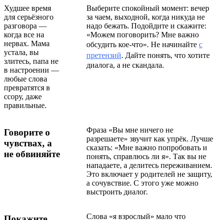
Худшее время
Выберите спокойный момент: вечер
для серьёзного
за чаем, выходной, когда никуда не
разговора —
надо бежать. Подойдите и скажите:
когда все на
«Можем поговорить? Мне важно
нервах. Мама
обсудить кое-что». Не начинайте
с
устала, вы
претензий
. Дайте понять, что хотите
злитесь, папа не
диалога, а не скандала.
в настроении —
любые слова
превратятся в
ссору, даже
правильные.
Фраза «Вы мне ничего не
Говорите о
разрешаете» звучит как упрёк. Лучше
чувствах, а
сказать: «Мне важно попробовать и
не обвиняйте
понять, справлюсь ли я». Так вы не
нападаете, а делитесь переживанием.
Это включает у родителей не защиту,
а сочувствие. C этого уже можно
выстроить диалог.
Слова «я взрослый» мало что
Покажите,