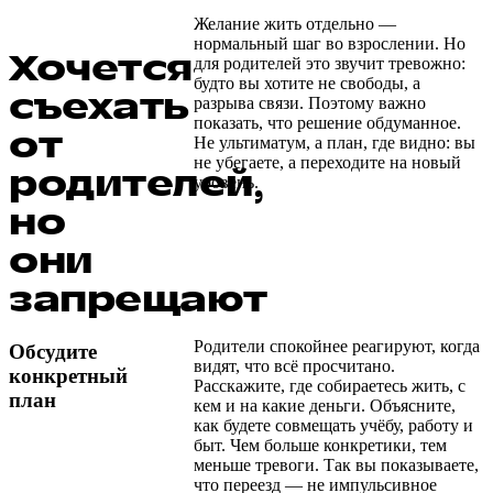
Желание жить отдельно —
нормальный шаг во взрослении. Но
Хочется
для родителей это звучит тревожно:
будто вы хотите не свободы, а
съехать
разрыва связи. Поэтому важно
показать, что решение обдуманное.
от
Не ультиматум, а план, где видно: вы
не убегаете, а переходите на новый
родителей,
уровень.
но
они
запрещают
Родители спокойнее реагируют, когда
Обсудите
видят, что всё просчитано.
конкретный
Расскажите, где собираетесь жить, с
план
кем и на какие деньги. Объясните,
как будете совмещать учёбу, работу и
быт. Чем больше конкретики, тем
меньше тревоги. Так вы показываете,
что переезд — не импульсивное