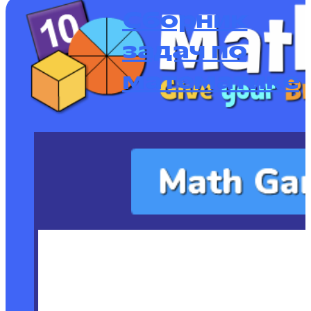
Сборник
задач по
математике