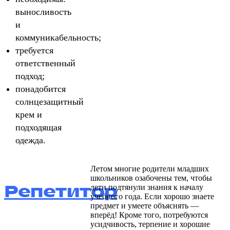
выносливость
и
коммуникабельность;
требуется
ответственный
подход;
понадобится
солнцезащитный
крем и
подходящая
одежда.
Летом многие родители младших
школьников озабочены тем, чтобы
Репетитор
дети подтянули знания к началу
учебного года. Если хорошо знаете
предмет и умеете объяснять —
вперёд! Кроме того, потребуются
усидчивость, терпение и хорошие