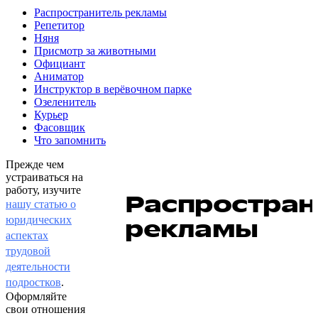
Распространитель рекламы
Репетитор
Няня
Присмотр за животными
Официант
Аниматор
Инструктор в верёвочном парке
Озеленитель
Курьер
Фасовщик
Что запомнить
Прежде чем
устраиваться на
работу, изучите
Распростран
нашу статью о
юридических
рекламы
аспектах
трудовой
деятельности
подростков
.
Оформляйте
свои отношения