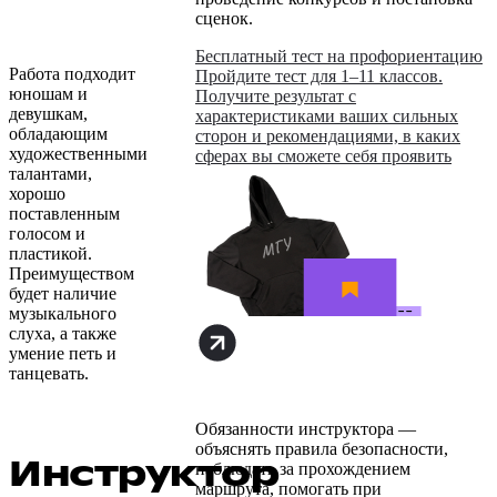
сценок.
Бесплатный тест на профориентацию
Работа подходит
Пройдите тест для 1–11 классов.
юношам и
Получите результат с
девушкам,
характеристиками ваших сильных
обладающим
сторон и рекомендациями, в каких
художественными
сферах вы сможете себя проявить
талантами,
хорошо
поставленным
голосом и
пластикой.
Преимуществом
будет наличие
музыкального
слуха, а также
умение петь и
танцевать.
Обязанности инструктора —
объяснять правила безопасности,
Инструктор
наблюдать за прохождением
маршрута, помогать при