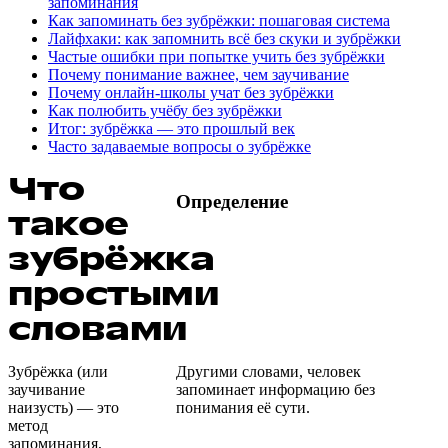
запоминания
Как запоминать без зубрёжки: пошаговая система
Лайфхаки: как запомнить всё без скуки и зубрёжки
Частые ошибки при попытке учить без зубрёжки
Почему понимание важнее, чем заучивание
Почему онлайн-школы учат без зубрёжки
Как полюбить учёбу без зубрёжки
Итог: зубрёжка — это прошлый век
Часто задаваемые вопросы о зубрёжке
Что
Определение
такое
зубрёжка
простыми
словами
Зубрёжка (или
Другими словами, человек
заучивание
запоминает информацию без
наизусть) — это
понимания её сути.
метод
запоминания,