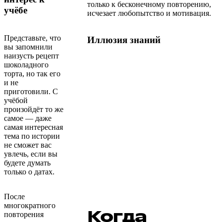
только к бесконечному повторению,
учёбе
исчезает любопытство и мотивация.
Представьте, что
Иллюзия знаний
вы запомнили
наизусть рецепт
шоколадного
торта, но так его
и не
приготовили. С
учёбой
произойдёт то же
самое — даже
самая интересная
тема по истории
не сможет вас
увлечь, если вы
будете думать
только о датах.
После
многократного
Когда
повторения