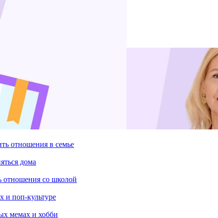
ить отношения в семье
няться дома
ть отношения со школой
х и поп-культуре
ых мемах и хобби