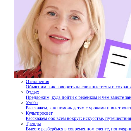
Отношения
Объясним, как говорить на сложные темы и сохран
Отдых
Предложим, куда пойти с ребёнком и чем вместе за
Учёба
Расскажем, как помочь детям с уроками и выстрои
Культпросвет
Расскажем обо всём вокруг: искусстве, путешествия
Тренды
Вместе разберёмся в современном сленге, популярн