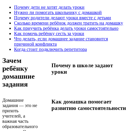
Почему дети не хотят делать уроки
Нужно ли помогать школьнику с домашкой
Почему родители делают уроки вместе с детьми
Сколько времени ребёнок должен тратить на домашку
Как приучить ребёнка делать уроки самостоятельно
Как помочь ребёнку сесть за уроки
Что делать, если домашнее задание становится
причиной конфликта
Когда стоит подключить репетитора
Зачем
Почему в школе задают
ребёнку
уроки
домашние
задания
Домашние
Как домашка помогает
задания — это не
развитию самостоятельности
прихоть
учителей, а
важная часть
образовательного