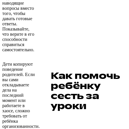
наводящие
вопросы вместо
того, чтобы
давать готовые
ответы.
Показывайте,
что верите в его
способности
справиться
самостоятельно.
Дети копируют
поведение
Как помочь
родителей. Если
вы сами
ребёнку
откладываете
дела на
сесть за
последний
момент или
уроки
работаете в
хаосе, сложно
требовать от
ребёнка
организованности.