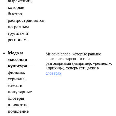
выражений,
которые
быстро
распространяются
по разным
группам и
регионам.
Мода и
Многие слова, которые раньше
считались жаргоном или
массовая
разговорными (например, «респект»,
культура
—
«прикид»), теперь есть даже в
фильмы,
словарях
.
сериалы,
мемы и
популярные
блогеры
влияют на
появление