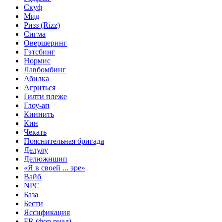
Скуф
Мид
Ризз (Rizz)
Сигма
Овершеринг
Гэтсбинг
Нормис
Лавбомбинг
Абилка
Агриться
Гилти плеже
Глоу-ап
Киннить
Кин
Чекать
Пояснительная бригада
Делулу
Делюжншип
«Я в своей ... эре»
Вайб
NPC
База
Бести
Яссификация
FR (фор риал)