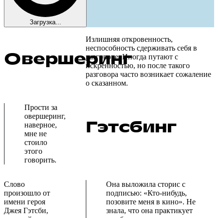
Загрузка...
Излишняя откровенность,
неспособность сдерживать себя в
Овершеринг
разговоре. Иногда путают с
искренностью, но после такого
разговора часто возникает сожаление
о сказанном.
Прости за
овершеринг,
Гэтсбинг
наверное,
мне не
стоило
этого
говорить.
Слово
Она выложила сторис с
произошло от
подписью: «Кто-нибудь,
имени героя
позовите меня в кино». Не
Джея Гэтсби,
знала, что она практикует