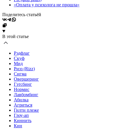
«Оплата у психолога не прошла»
Поделитесь статьёй
В этой статье
Рэдфлаг
Скуф
Мид
Ризз (Rizz)
Сигма
Овершеринг
Гэтсбинг
Нормис
Лавбомбинг
Абилка
Агриться
Гилти плеже
Глоу-ап
Киннить
Кин