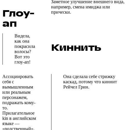
Заметное улучшение внешнего вида,
например, смена имиджа или
Глоу-
прически.
ап
Видела,
как она
Киннить
покрасила
волосы?
Вот это
глоу-ап!
Ассоциировать
Она сделала себе стрижку
себя с
каскад, потому что киннит
вымышленным
Рейчел Грин.
или реальным
персонажем,
подражать кому-
то.
Прилагательное
kin в английском
языке —
«родственный».