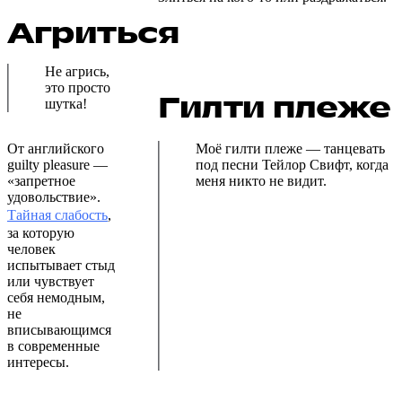
Агриться
Не агрись,
это просто
Гилти плеже
шутка!
От английского
Моё гилти плеже — танцевать
guilty pleasure —
под песни Тейлор Свифт, когда
«запретное
меня никто не видит.
удовольствие».
Тайная слабость
,
за которую
человек
испытывает стыд
или чувствует
себя немодным,
не
вписывающимся
в современные
интересы.