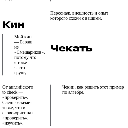
Персонаж, внешность и опыт
которого схожи с вашими.
Кин
Мой кин
— Бараш
Чекать
из
«Смешариков»,
потому что
я тоже
часто
грущу.
От английского
Чекни, как решить этот пример
to check —
по алгебре.
«проверить».
Сленг означает
то же, что и
слово-оригинал:
«проверить»,
«изучить».