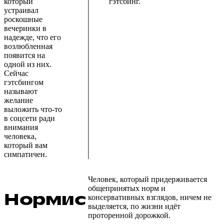
который
гэтсбинг.
устраивал
роскошные
вечеринки в
надежде, что его
возлюбленная
появится на
одной из них.
Сейчас
гэтсбингом
называют
желание
выложить что-то
в соцсети ради
внимания
человека,
который вам
симпатичен.
Человек, который придерживается
общепринятых норм и
Нормис
консервативных взглядов, ничем не
выделяется, по жизни идёт
проторенной дорожкой.