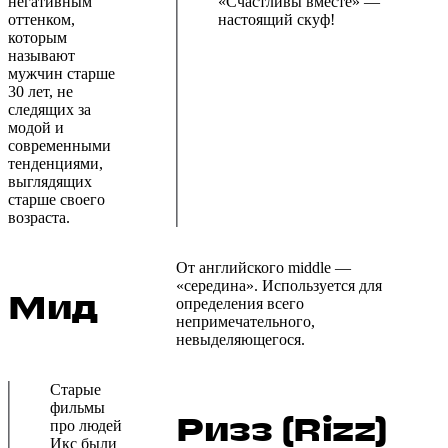
негативным
«Счастливы вместе» —
оттенком,
настоящий скуф!
которым
называют
мужчин старше
30 лет, не
следящих за
модой и
современными
тенденциями,
выглядящих
старше своего
возраста.
От английского middle —
«середина». Используется для
Мид
определения всего
непримечательного,
невыделяющегося.
Старые
фильмы
Ризз (Rizz)
про людей
Икс были