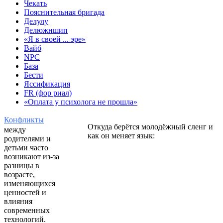
Чекать
Пояснительная бригада
Делулу
Делюжншип
«Я в своей ... эре»
Вайб
NPC
База
Бести
Яссификация
FR (фор риал)
«Оплата у психолога не прошла»
Конфликты
Откуда берётся молодёжный сленг и
между
как он меняет язык:
родителями и
детьми часто
возникают из-за
разницы в
возрасте,
изменяющихся
ценностей и
влияния
современных
технологий.