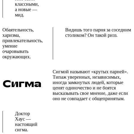
классными,
а новые —
мид.
Обаятельность,
Видишь того парня за соседним
харизма,
столиком? Он такой ризз.
привлекательность,
умение
очаровывать
окружающих.
Сигмой называют «крутых парней».
Типаж уверенных, независимых,
Сигма
иногда замкнутых людей, которые
ценят одиночество и не боятся
высказывать свое мнение, даже если
оно не совпадает с общепринятым.
Доктор
Хаус —
настоящий
сигма.