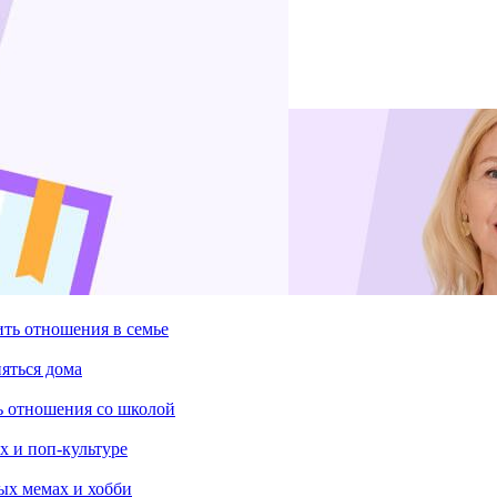
ить отношения в семье
няться дома
ть отношения со школой
х и поп-культуре
ых мемах и хобби