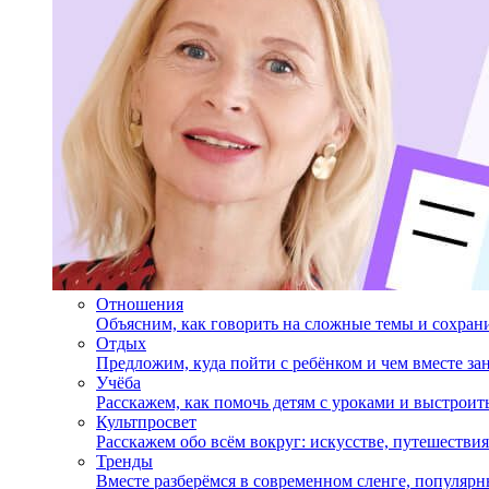
Отношения
Объясним, как говорить на сложные темы и сохран
Отдых
Предложим, куда пойти с ребёнком и чем вместе за
Учёба
Расскажем, как помочь детям с уроками и выстрои
Культпросвет
Расскажем обо всём вокруг: искусстве, путешествия
Тренды
Вместе разберёмся в современном сленге, популярн